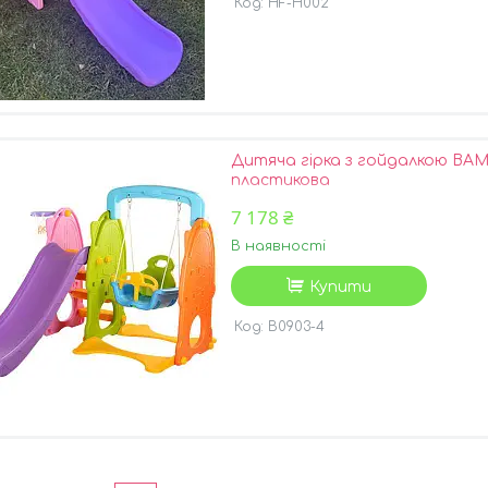
HF-H002
Дитяча гірка з гойдалкою BAMB
пластикова
7 178 ₴
В наявності
Купити
B0903-4