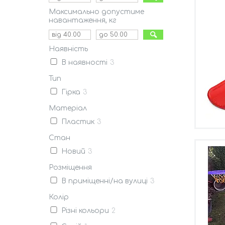
Максимально допустиме
навантаження, кг
Наявність
В наявності
3
Тип
Гірка
3
Матеріал
Пластик
3
Стан
Новий
3
Розміщення
В приміщенні/на вулиці
3
Колір
Різні кольори
2