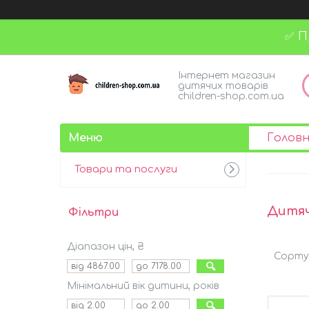
✅ П
Інтернет магазин
дитячих товарів
children-shop.com.ua
Голов
Товари та послуги
Дитяч
Фільтри
Діапазон цін, ₴
Мінімальний вік дитини, років