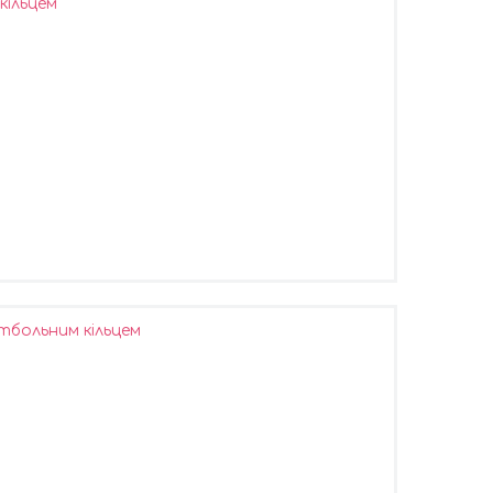
кільцем
тбольним кільцем