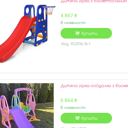
Дитяча гірка з баскетбольним 
4 867 ₴
В наявності
Купити
YG2016-16-1
Дитяча гірка-гойдалка з баске
6 864 ₴
В наявності
Купити