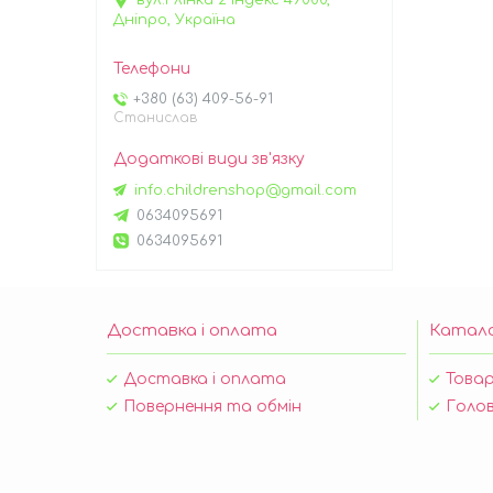
вул.Глінки 2 індекс 49000,
Дніпро, Україна
+380 (63) 409-56-91
Станислав
info.childrenshop@gmail.com
0634095691
0634095691
Доставка і оплата
Катал
Доставка і оплата
Товар
Повернення та обмін
Голов