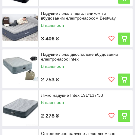
Надувне ліжко з підголівником і з
вбудованим електронасосом Bestway
В наявності
3 406
₴
Надувне ліжко двоспальне вбудований
електронасос Intex
В наявності
2 753
₴
Ліжко надувне Intex 191*137*33
В наявності
2 278
₴
Ортопедичне надувне ліжко двомісне