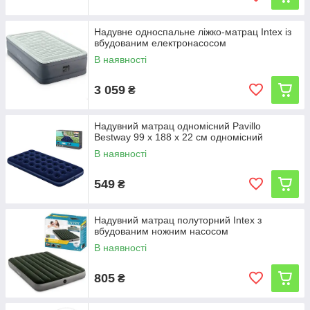
Надувне односпальне ліжко-матрац Intex із
вбудованим електронасосом
В наявності
3 059
₴
Надувний матрац одномісний Pavillo
Bestway 99 х 188 х 22 см одномісний
В наявності
549
₴
Надувний матрац полуторний Intex з
вбудованим ножним насосом
В наявності
805
₴