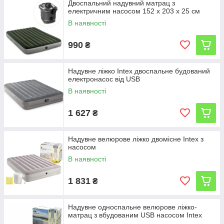
Двоспальний надувний матрац з
електричним насосом 152 х 203 x 25 см
В наявності
990
₴
Надувне ліжко Intex двоспальне будований
електронасос від USB
В наявності
1 627
₴
Надувне велюрове ліжко двомісне Intex з
насосом
В наявності
1 831
₴
Надувне односпальне велюрове ліжко-
матрац з вбудованим USB насосом Intex