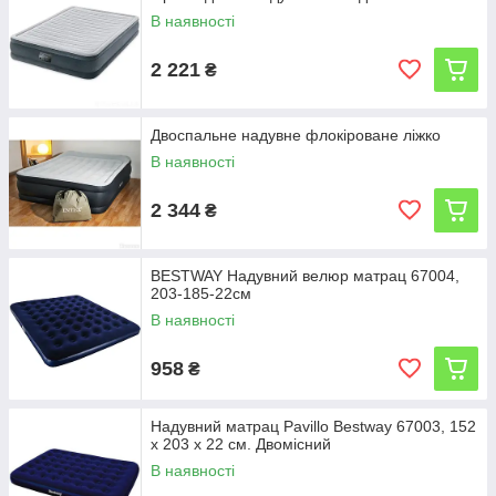
В наявності
2 221
₴
Двоспальне надувне флокіроване ліжко
В наявності
2 344
₴
BESTWAY Надувний велюр матрац 67004,
203-185-22см
В наявності
958
₴
Надувний матрац Pavillo Bestway 67003, 152
х 203 х 22 см. Двомісний
В наявності