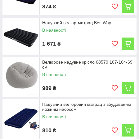
874
₴
Надувний велюр-матрац BestWay
В наявності
1 671
₴
Велюрове надувне крісло 68579 107-104-69
см
В наявності
989
₴
Надувний велюровий матрац з вбудованим
ножним насосом
В наявності
810
₴