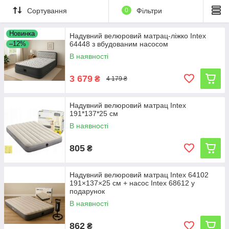
Сортування
0
Фільтри
Новинка
Надувний велюровий матрац-ліжко Intex
–12%
64448 з вбудованим насосом
В наявності
3 679
₴
4 179 ₴
Надувний велюровий матрац Intex
191*137*25 см
В наявності
805
₴
Надувний велюровий матрац Intex 64102
191×137×25 см + насос Intex 68612 у
подарунок
В наявності
862
₴