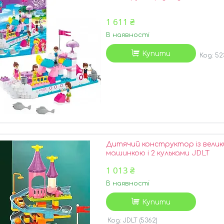
1 611 ₴
В наявності
Купити
52
Дитячий конструктор із велики
машинкою і 2 кульками JDLT
1 013 ₴
В наявності
Купити
JDLT (5362)