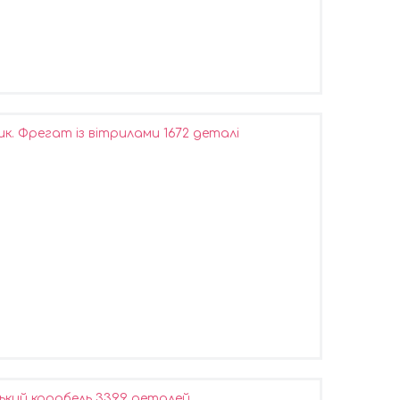
. Фрегат із вітрилами 1672 деталі
кий корабель 3399 деталей