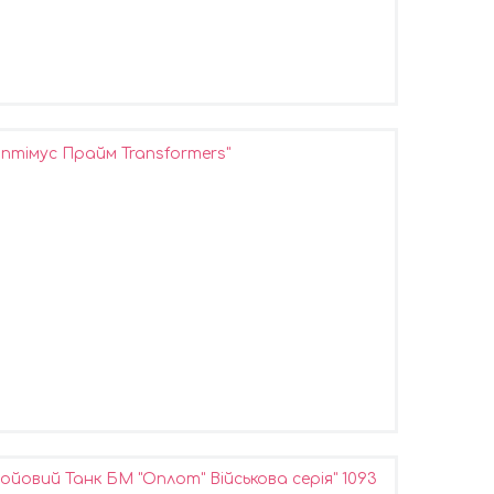
тімус Прайм Transformers"
йовий Танк БМ "Оплот" Військова серія" 1093