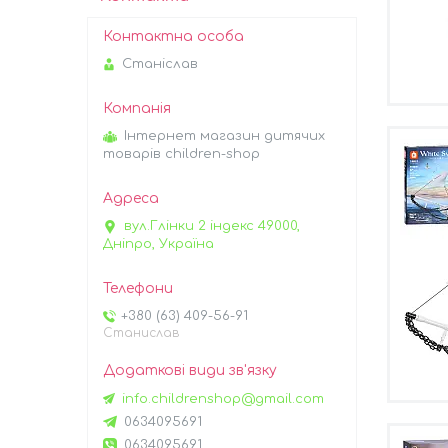
Станіслав
Інтернет магазин дитячих
товарів children-shop
вул.Глінки 2 індекс 49000,
Дніпро, Україна
+380 (63) 409-56-91
Станислав
info.childrenshop@gmail.com
0634095691
0634095691