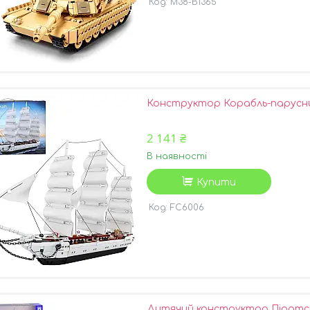
M38-B1365
Конструктор Корабль-парусник
2 141 ₴
В наявності
Купити
FC6006
Дитячий конструктор Піратсь