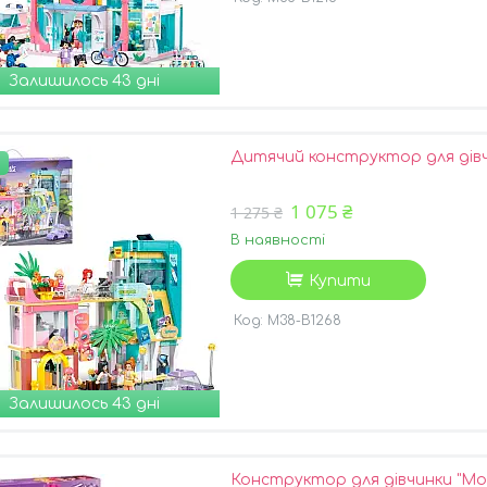
Залишилось 43 дні
Дитячий конструктор для дівч
1 075 ₴
1 275 ₴
В наявності
Купити
M38-B1268
Залишилось 43 дні
Конструктор для дівчинки "Мор