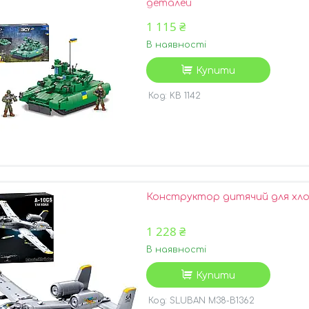
деталей
1 115 ₴
В наявності
Купити
KB 1142
Конструктор дитячий для хлоп
1 228 ₴
В наявності
Купити
SLUBAN M38-B1362