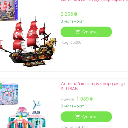
2 256 ₴
В наявності
Купити
653001
Дитячий конструктор для дівчи
SLUBAN
1 089 ₴
1 247 ₴
В наявності
Купити
M38-B1216