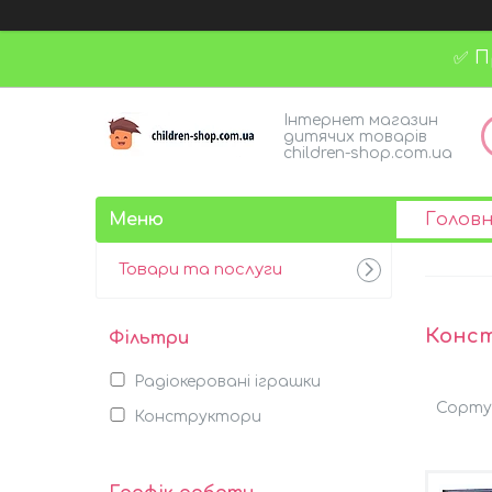
✅ П
Інтернет магазин
дитячих товарів
children-shop.com.ua
Голов
Товари та послуги
Конс
Фільтри
Радіокеровані іграшки
Конструктори