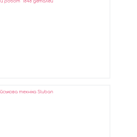
 робот" 1848 деталей
ськова техніка Sluban