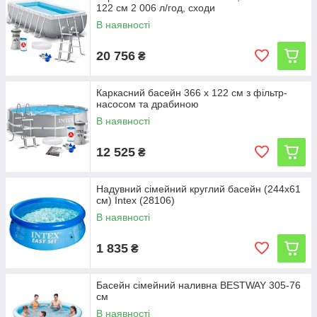
122 см 2 006 л/год, сходи
В наявності
20 756
₴
Каркасний басейн 366 х 122 см з фільтр-
насосом та драбиною
В наявності
12 525
₴
Надувний сімейний круглий басейн (244х61
см) Intex (28106)
В наявності
1 835
₴
Басейн сімейний наливна BESTWAY 305-76
см
В наявності