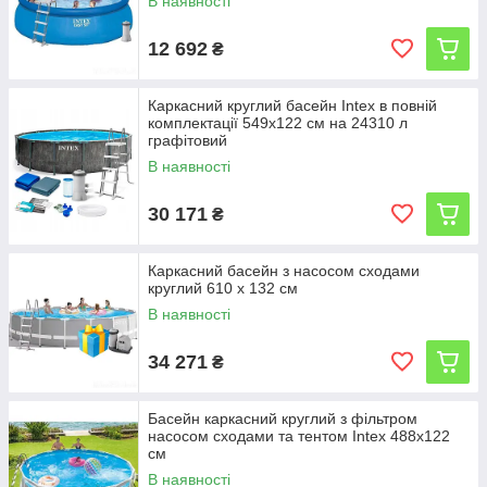
В наявності
12 692
₴
Каркасний круглий басейн Intex в повній
комплектації 549х122 см на 24310 л
графітовий
В наявності
30 171
₴
Каркасний басейн з насосом сходами
круглий 610 х 132 см
В наявності
34 271
₴
Басейн каркасний круглий з фільтром
насосом сходами та тентом Intex 488х122
см
В наявності