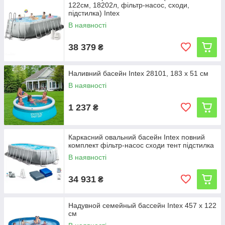
122см, 18202л, фільтр-насос, сходи,
підстилка) Intex
В наявності
38 379
₴
Наливний басейн Intex 28101, 183 х 51 см
В наявності
1 237
₴
Каркасний овальний басейн Intex повний
комплект фільтр-насос сходи тент підстилка
В наявності
34 931
₴
Надувной семейный бассейн Intex 457 х 122
см