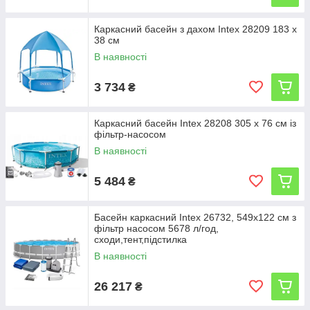
Каркасний басейн з дахом Intex 28209 183 x
38 см
В наявності
3 734
₴
Каркасний басейн Intex 28208 305 x 76 см із
фільтр-насосом
В наявності
5 484
₴
Басейн каркасний Intex 26732, 549х122 см з
фільтр насосом 5678 л/год,
сходи,тент,підстилка
В наявності
26 217
₴