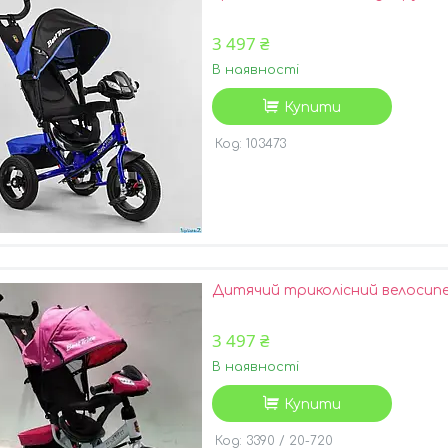
3 497 ₴
В наявності
Купити
103473
Дитячий триколісний велосипе
3 497 ₴
В наявності
Купити
3390 / 20-720