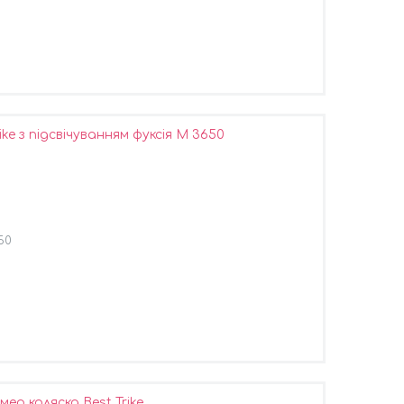
ke з підсвічуванням фуксія M 3650
50
р коляска Best Trike