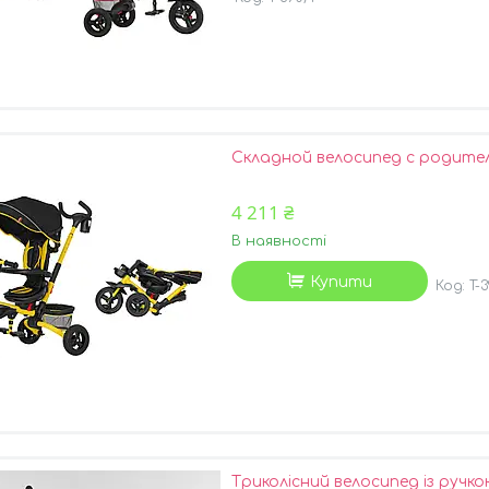
Складной велосипед с родител
4 211 ₴
В наявності
Купити
T-
Триколісний велосипед із ручко