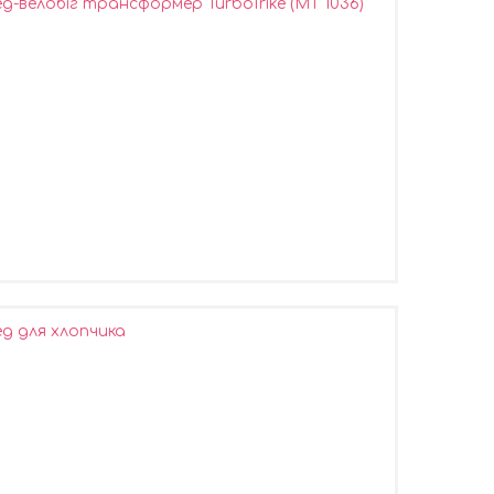
-велобіг трансформер TurboTrike (MT 1036)
д для хлопчика