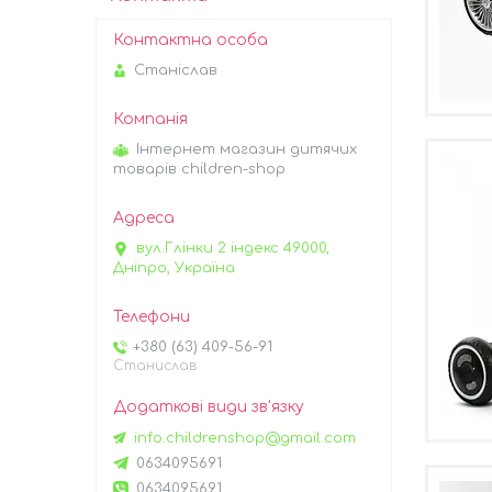
Станіслав
Інтернет магазин дитячих
товарів children-shop
вул.Глінки 2 індекс 49000,
Дніпро, Україна
+380 (63) 409-56-91
Станислав
info.childrenshop@gmail.com
0634095691
0634095691