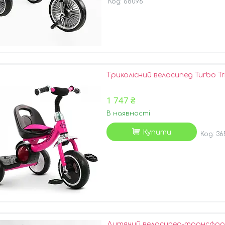
68096
Триколісний велосипед Turbo Tri
1 747 ₴
В наявності
Купити
36
Дитячий велосипед-трансформе