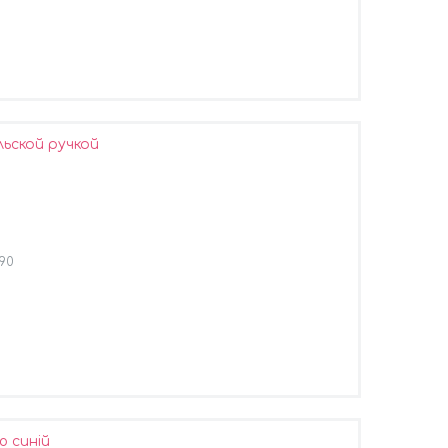
ьской ручкой
390
ю синій