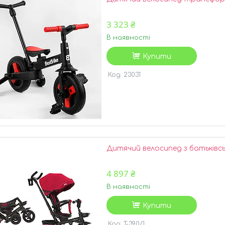
3 323 ₴
В наявності
Купити
23031
Дитячий велосипед з батьківс
4 897 ₴
В наявності
Купити
T-390/1