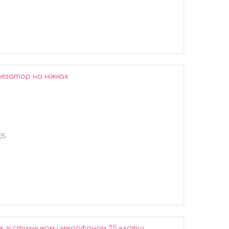
тезатор на ніжках
35
зі стільчиком і мікрофоном 25 клавіш