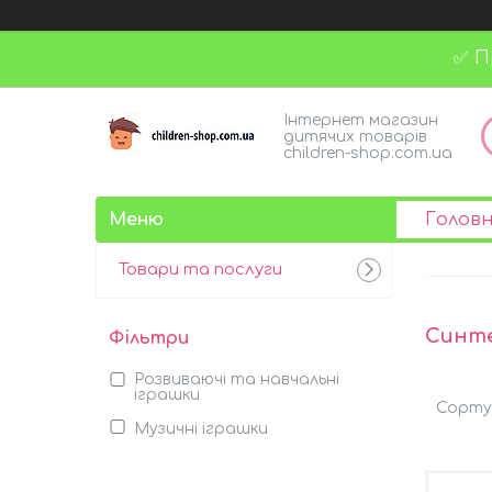
✅ П
Інтернет магазин
дитячих товарів
children-shop.com.ua
Голов
Товари та послуги
Синте
Фільтри
Розвиваючі та навчальні
іграшки
Музичні іграшки