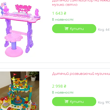
Дитячий синтезатор на ніжках 
музика світло
1 643 ₴
В наявності
Купити
66
Дитячий розвиваючий музични
2 998 ₴
В наявності
Купити
99