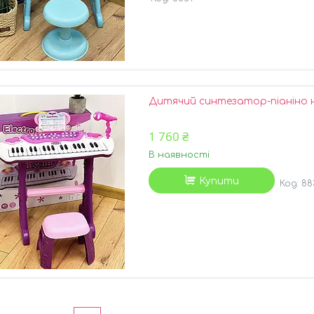
Дитячий синтезатор-піаніно на
1 760 ₴
В наявності
Купити
88