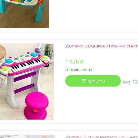
Дитяче іграшкове піаніно син
1 926 ₴
В наявності
Купити
72
Дитячий синтезатор на ніжках 