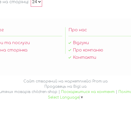
ог
Про нас
и та послуги
Відгуки
на сторінка
Про компанію
Контакти
Сайт створений на маркетплейсі
Prom.ua
Продавець на Bigl.ua
Інтернет магазин дитячих товарів children-shop |
Поскаржитися на контент
|
Політ
Select Language
▼