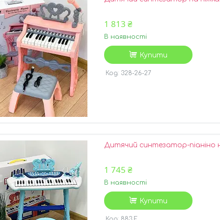
1 813 ₴
В наявності
Купити
328-26-27
Дитячий синтезатор-піаніно н
1 745 ₴
В наявності
Купити
883 F