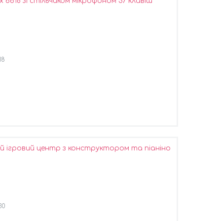
6618 зі стільчиком мікрофоном 37 клавіш
18
й ігровий центр з конструктором та піаніно
30