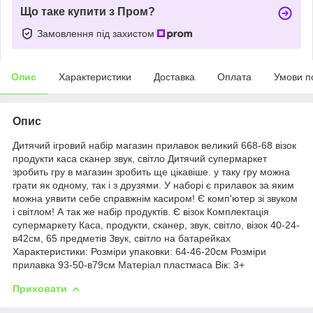
Що таке купити з Пром?
Замовлення під захистом
Опис
Характеристики
Доставка
Оплата
Умови п
Опис
Дитячий ігровий набір магазин прилавок великий 668-68 візок
продукти каса сканер звук, світло Дитячий супермаркет
зробить гру в магазин зробить ще цікавіше. у таку гру можна
грати як одному, так і з друзями. У наборі є прилавок за яким
можна уявити себе справжнім касиром! Є комп'ютер зі звуком
і світлом! А так же набір продуктів. Є візок Комплектація
супермаркету Каса, продукти, сканер, звук, світло, візок 40-24-
в42см, 65 предметів Звук, світло на батарейках
Характеристики: Розміри упаковки: 64-46-20см Розміри
прилавка 93-50-в79см Матеріал пластмаса Вік: 3+
Приховати