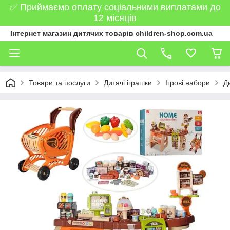
✅ Приймаємо оплату соціальними виплатами до
12 місяців
Інтернет магазин дитячих товарів children-shop.com.ua
Товари та послуги
Дитячі іграшки
Ігрові набори
Д