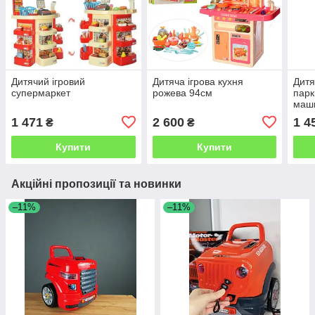
Дитячий ігровий
Дитяча ігрова кухня
Дитя
супермаркет
рожева 94см
парк
маш
1 471
2 600
1 4
₴
₴
Купити
Купити
Акційні пропозиції та новинки
–11%
–11%