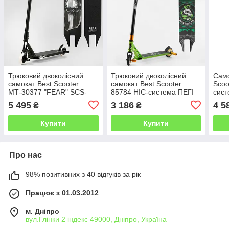
Трюковий двоколісний
Трюковий двоколісний
Само
самокат Best Scooter
самокат Best Scooter
Scoo
МТ-30377 "FEAR" SCS-
85784 HIC-система ПЕГІ
сист
система ПЕГІ Алюмінієвий
Алюмінієв. диск і дека/
диск
5 495
3 186
4 5
₴
₴
Аноprований.пофарбування
Купити
Купити
Про нас
98% позитивних з 40 відгуків за рік
Працює з 01.03.2012
м. Дніпро
вул.Глінки 2 індекс 49000, Дніпро, Україна