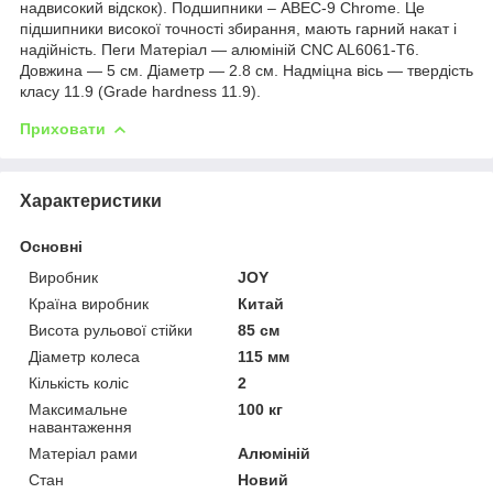
надвисокий відскок). Подшипники – ABEC-9 Chrome. Це
підшипники високої точності збирання, мають гарний накат і
надійність. Пеги Матеріал — алюміній CNC AL6061-T6.
Довжина — 5 см. Діаметр — 2.8 см. Надміцна вісь — твердість
класу 11.9 (Grade hardness 11.9).
Приховати
Характеристики
Основні
Виробник
JOY
Країна виробник
Китай
Висота рульової стійки
85 см
Діаметр колеса
115 мм
Кількість коліс
2
Максимальне
100 кг
навантаження
Матеріал рами
Алюміній
Стан
Новий