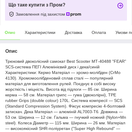
Що таке купити з Пром?
Замовлення під захистом
Опис
Характеристики
Доставка
Оплата
Умови п
Опис
Трюковий двоколісний самокат Best Scooter МТ-40488 "FEAR"
SCS-система ПЕГІ Алюмінієвий диск і дека/синій
Характеристики: Кермо Матеріал — хромо-молібден (CrMo
4130). Хромомоолібденовий сплав сталі — популярний
матеріал для виготовлення рулей. Поєднує в собі високу
жорсткість і міцність. Висота від підлоги — 85 см. Ширина
керма — 58 см. Матеріал грипс — гума (двоколірні), TPE
rubber Grips (double colour) 170L. Система компресії — SCS
(Standard Compression System). Фіксує компресію 4-болтовий
затискач. Дека Матеріал — алюміній AL7003-T6. Довжина —
53 см. Ширина — 12 см. Гальма — гнучкий ножний (Nylon+Mn
steel). Колеса Діаметр — 115 мм. Ширина — 26 мм. Матеріал
— високоякісний SHR-поліуретан ("Super High Rebound" —