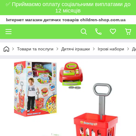
✅ Приймаємо оплату соціальними виплатами до
12 місяців
Інтернет магазин дитячих товарів children-shop.com.ua
Товари та послуги
Дитячі іграшки
Ігрові набори
Д