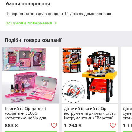
Умови повернення
Повернення товару впродовж 14 днів за домовленістю
Всі умови повернення
Подібні товари компанії
Ігровий набір дитячої
Дитячий ігровий набір
Дитя
косметики J1006
інструментів дитячий стіл з
супе
косметичка набір для
інструментами) "Верстак"
скан
манікюру блиск пудра,
883
1 264
1 1
₴
₴
рум'яна