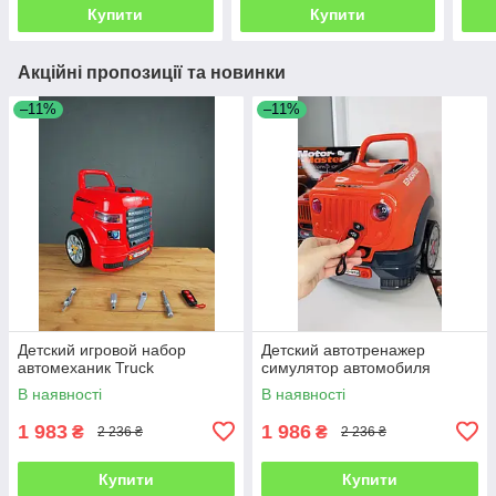
Купити
Купити
Акційні пропозиції та новинки
–11%
–11%
Детский игровой набор
Детский автотренажер
автомеханик Truck
симулятор автомобиля
В наявності
В наявності
1 983
1 986
₴
₴
2 236 ₴
2 236 ₴
Купити
Купити