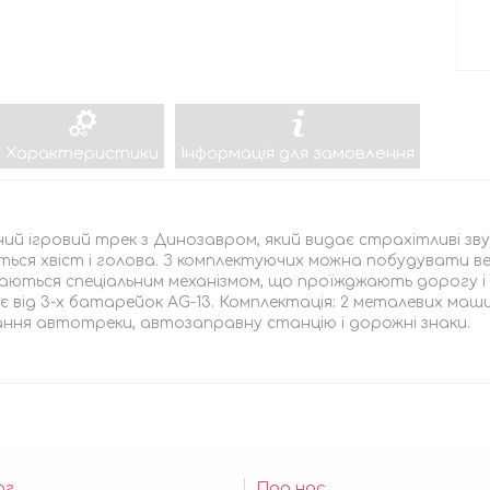
Характеристики
Інформація для замовлення
ний ігровий трек з Динозавром, який видає страхітливі зв
ься хвіст і голова. З комплектуючих можна побудувати в
аються спеціальним механізмом, що проїжджають дорогу і
 від 3-х батарейок AG-13. Комплектація: 2 металевих маши
ння автотреки, автозаправну станцію і дорожні знаки.
ог
Про нас