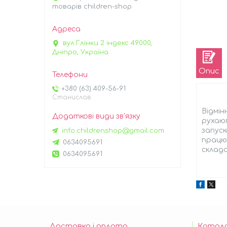
товарів children-shop
вул.Глінки 2 індекс 49000,
Дніпро, Україна
Опис
+380 (63) 409-56-91
Станислав
Відмін
рухают
запуск
info.childrenshop@gmail.com
працює
0634095691
склада
0634095691
Доставка і оплата
Катал