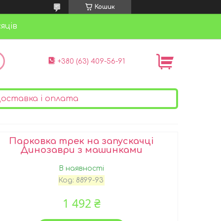
Кошик
яців
+380 (63) 409-56-91
оставка і оплата
Парковка трек на запускачці
Динозаври з машинками
В наявності
Код:
8899-93
1 492 ₴