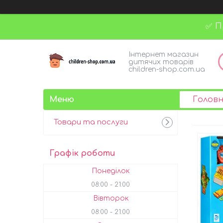
✅ П
Інтернет магазин
дитячих товарів
children-shop.com.ua
Голов
Товари та послуги
Графік роботи
Понеділок
08:00
21:00
Вівторок
08:00
21:00