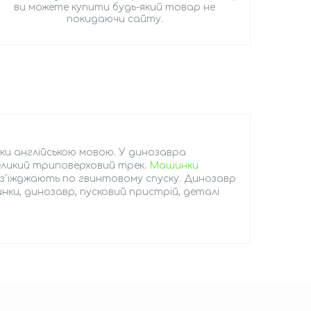
ви можете купити будь-який товар не
покидаючи сайту.
уки англійською мовою. У динозавра
еликий триповерховий трек.
Машинки
 з'їжджають по гвинтовому спуску. Динозавр
нки, динозавр, пусковий пристрій, деталі