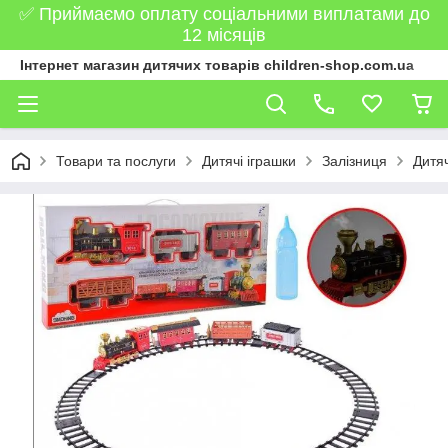
✅ Приймаємо оплату соціальними виплатами до
12 місяців
Інтернет магазин дитячих товарів children-shop.com.ua
Товари та послуги
Дитячі іграшки
Залізниця
Дитя