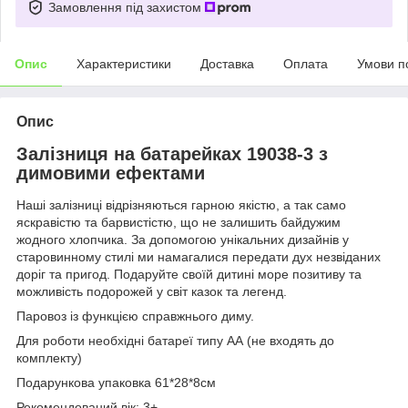
Замовлення під захистом
Опис
Характеристики
Доставка
Оплата
Умови п
Опис
Залізниця на батарейках 19038-3 з
димовими ефектами
Наші залізниці відрізняються гарною якістю, а так само
яскравістю та барвистістю, що не залишить байдужим
жодного хлопчика. За допомогою унікальних дизайнів у
старовинному стилі ми намагалися передати дух незвіданих
доріг та пригод. Подаруйте своїй дитині море позитиву та
можливість подорожей у світ казок та легенд.
Паровоз із функцією справжнього диму.
Для роботи необхідні батареї типу АА (не входять до
комплекту)
Подарункова упаковка 61*28*8см
Рекомендований вік: 3+