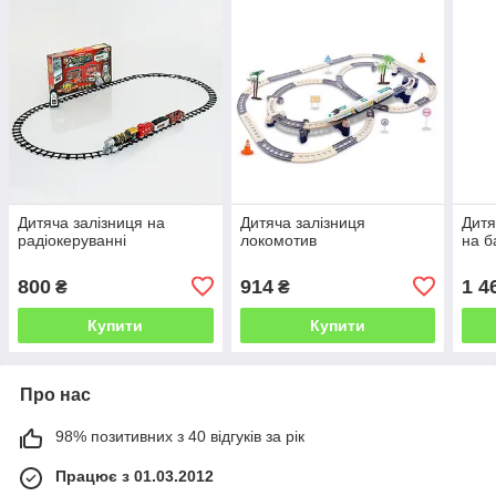
Дитяча залізниця на
Дитяча залізниця
Дитя
радіокеруванні
локомотив
на б
800
914
1 4
₴
₴
Купити
Купити
Про нас
98% позитивних з 40 відгуків за рік
Працює з 01.03.2012