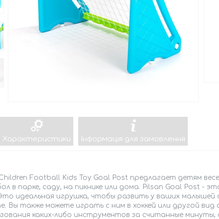
Характеристики
Інформація для замовлення
 Children Football Kids Toy Goal Post предлагает детям ве
ол в парке, саду, на пикнике или дома. Pilsan Goal Post -
 Это идеальная игрушка, чтобы развить у ваших малышей 
. Вы также можете играть с ним в хоккей или другой вид
зования каких-либо инструментов за считанные минуты, 