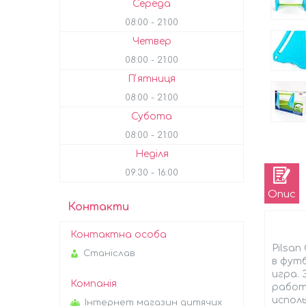
Середа
08:00
21:00
Четвер
08:00
21:00
Пʼятниця
08:00
21:00
Субота
08:00
21:00
Неділя
09:30
16:00
Опис
Контакти
Pilsan
Станіслав
в футб
игра.
работе
исполь
Інтернет магазин дитячих