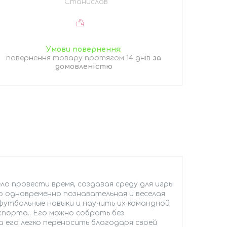
Станислав
повернення товару протягом 14 днів
за
домовленістю
село провести время, создавая среду для игры
 это одновременно познавательная и веселая
футбольные навыки и научить их командной
 спорта.. Его можно собрать без
а его легко переносить благодаря своей