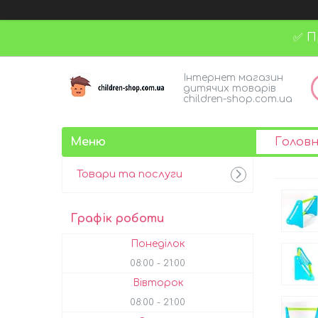
✅ П
Інтернет магазин
дитячих товарів
children-shop.com.ua
Голов
Товари та послуги
Графік роботи
Понеділок
08:00
21:00
Вівторок
08:00
21:00