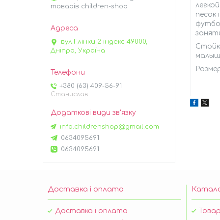
легкой
товарів children-shop
песок
футбо
занят
вул.Глінки 2 індекс 49000,
Стойка
Дніпро, Україна
малыше
Размеры
+380 (63) 409-56-91
Станислав
info.childrenshop@gmail.com
0634095691
0634095691
Доставка і оплата
Катал
Доставка і оплата
Товар