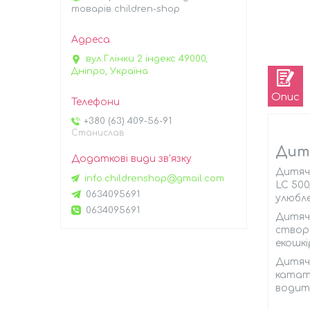
товарів children-shop
вул.Глінки 2 індекс 49000,
Дніпро, Україна
Опис
+380 (63) 409-56-91
Станислав
Дитя
Дитячи
info.childrenshop@gmail.com
LC 500
0634095691
улюбле
0634095691
Дитячи
створе
екошкі
Дитячи
катати
водит