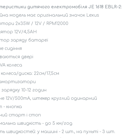
теристики дитячого електромобіля JE 1618 EBLR-2:
ійна модель має оригінальний значок Lеxus
тори 2х35W / 12V / RPM12000
лятор 12V/4,5AH
атор заряду батареї
е сидіння
ваються двері
EVA колеса
 колеса/диска: 22см/17,5см
 амортизатори
 зарядку 10-12 годин
не 12V/500mA, штекер круглий одинарний
 - кнопка
ний старт і стоп
альна швидкість - до 5 км/год
сть швидкостей: у машині - 2 шт., на пульті - 3 шт.