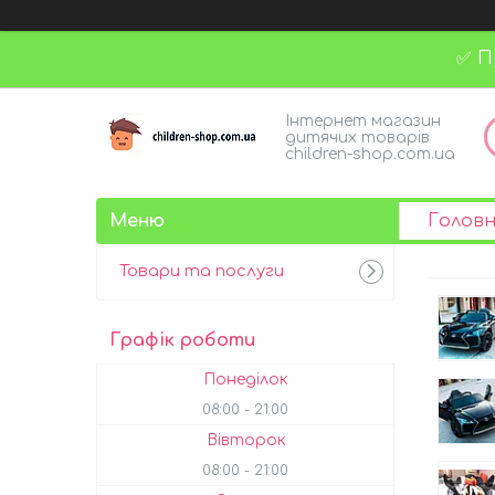
✅ П
Інтернет магазин
дитячих товарів
children-shop.com.ua
Голов
Товари та послуги
Графік роботи
Понеділок
08:00
21:00
Вівторок
08:00
21:00