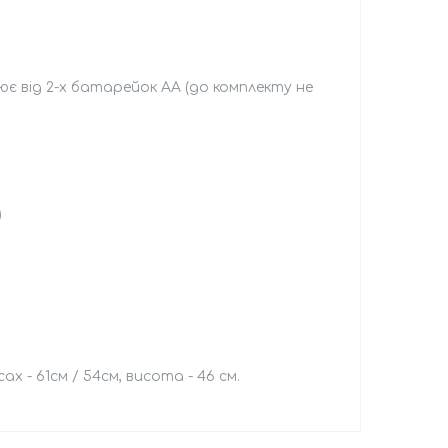
ює від 2-х батарейок АА (до комплекту не
)
х - 61см / 54см, висота - 46 см.