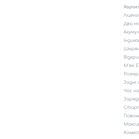
Харак
Ліценз
Два мо
Акуму
Індик
Шкірян
Відкри
М'які 
Розмір
Задні
Час на
Заряд
Старт
Повіль
Максим
Кількі