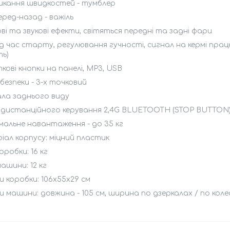
икання швидкостей - тумблер
еред-назад - важіль
ві та звукові ефекти, світяться передні та задні фари
ід час старту, регулювання гучності, сигнал на кермі прац
ть)
ові кнопки на панелі, MP3, USB
 безпеки - 3-х точковий
ала заднього виду
 дистанційного керування 2,4G BLUETOOTH (STOP BUTTON
альне навантаження - до 35 кг
ал корпусу: міцний пластик
оробки: 16 кг
ашини: 12 кг
и коробки: 106х55х29 см
и машини: довжина - 105 см, ширина по дзеркалах / по колеса