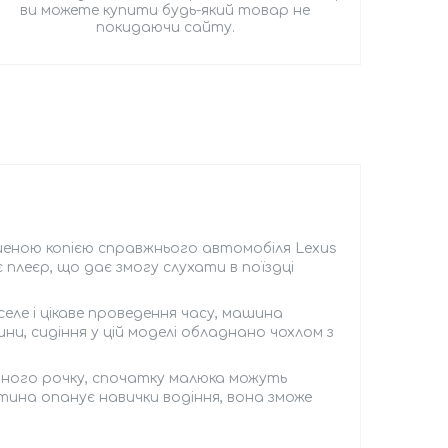
ви можете купити будь-який товар не
покидаючи сайту.
еншеною копією справжнього автомобіля Lеxus
є плеєр, що дає змогу слухати в поїздці
еле і цікаве проведення часу, машина
, сидіння у цій моделі обладнано чохлом з
одного рочку, спочатку малюка можуть
тина опанує навички водіння, вона зможе