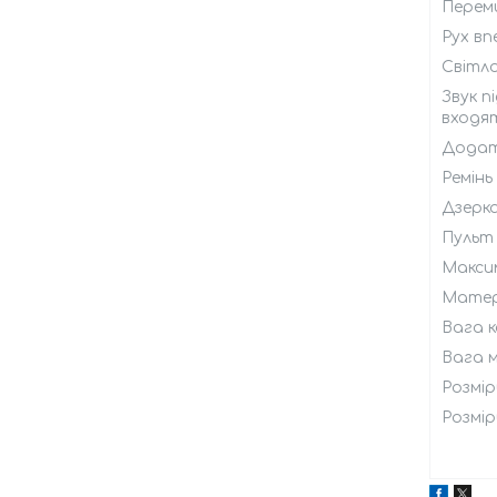
Перем
Рух вп
Світло
Звук п
входя
Додатк
Ремінь
Дзерк
Пульт
Максим
Матері
Вага к
Вага м
Розмір
Розмір