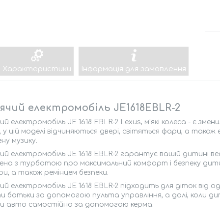
Характеристики
Інформація для замовлення
чий електромобіль JE1618EBLR-2
й електромобіль JE 1618 EBLR-2 Lеxus, м'які колеса - є зм
, у цій моделі відчиняються двері, світяться фари, а також 
ну музику.
й електромобіль JE 1618 EBLR-2 гарантує вашій дитині вес
на з турботою про максимальний комфорт і безпеку дитини
ри, а також ремінцем безпеки.
й електромобіль JE 1618 EBLR-2 підходить для діток від 
 батьки за допомогою пульта управління, а далі, коли ди
и авто самостійно за допомогою керма.