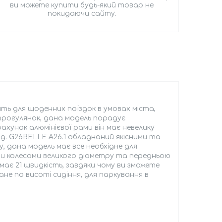
ви можете купити будь-який товар не
покидаючи сайту.
ить для щоденних поїздок в умовах міста,
прогулянок, дана модель порадує
хунок алюмінієвої рами він має невелику
6д. G26BELLE A26.1 обладнаний якісними та
 дана модель має все необхідне для
ми колесами великого діаметру та передньою
ає 21 швидкість, завдяки чому ви зможете
не по висоті сидіння, для паркування в