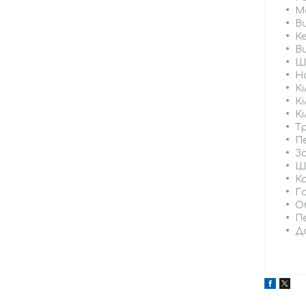
Ма
Ви
К
Ви
Ш
Н
Кі
Кі
Кі
Т
П
З
Ш
К
Га
Об
П
До