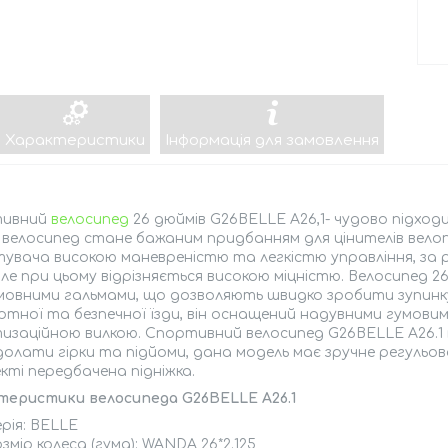
Характеристики
Інформація для замовлення
тивний
велосипед
26 дюймів G26BELLE A26,1- чудово підход
 велосипед стане бажаним придбанням для цінителів вело
увача високою маневреністю та легкістю управління, за ра
але при цьому відрізняється високою міцністю. Велосипед 2
мовними гальмами, що дозволяють швидко зробити зупинку,
тної та безпечної їзди, він оснащений надувними гумови
заційною вилкою. Спортивний велосипед G26BELLE A26.1 м
долати гірки та підйоми, дана модель має зручне регульова
кті передбачена підніжка.
теристики велосипеда G26BELLE A26.1
рія: BELLE
змір колеса (гума): WANDA 26*2.125