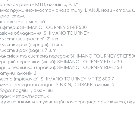
теріал рами – MTB, алюміній, Р. 17"
лка: пружинно-еластомірного типу, LIANJI, ноги - сталь, 
ермо: сталь
нос керма: алюміній
ифтери: SHIMANO TOURNEY ST-EF500
авісне обладнання: SHIMANO TOURNEY
лькість швидкостей: 21 шт.
лькість зірок (передні): 3 шт.
лькість зірок (задні): 7 шт.
рансмісія та система передач: SHIMANO TOURNEY ST-EF50
ередній перемикач (лівий): SHIMANO TOURNEY FD-TZ30
адній перемикач (правий): SHIMANO TOURNEY RD-TZ50
атуни: алюміній
асета (тріскачка): SHIMANO TOURNEY MF-TZ 500-7
льма: передні та задні - YINXIN, D-BRAKE, алюміній
ода: подвійні, алюміній
едалі: метал/пластик
даткові комплектуючі: відбивач переднє/заднє колесо, підн