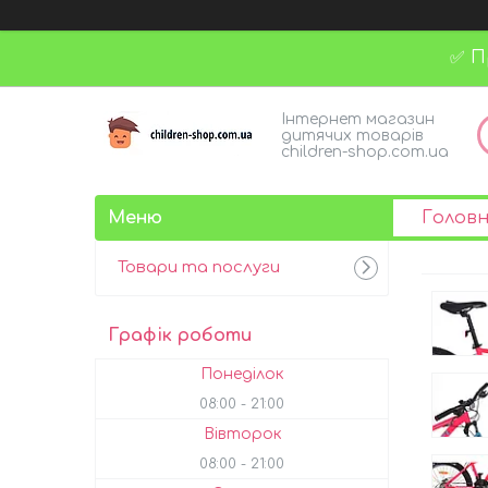
✅ П
Інтернет магазин
дитячих товарів
children-shop.com.ua
Голов
Товари та послуги
Графік роботи
Понеділок
08:00
21:00
Вівторок
08:00
21:00