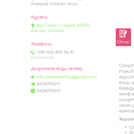
товарів children-shop
вул.Глінки 2 індекс 49000,
Дніпро, Україна
Опис
+380 (63) 409-56-91
Станислав
Спор
такий
корист
info.childrenshop@gmail.com
вагу, 
0634095691
безвід
0634095691
комфор
аморти
легко 
компле
Харак
Се
Ро