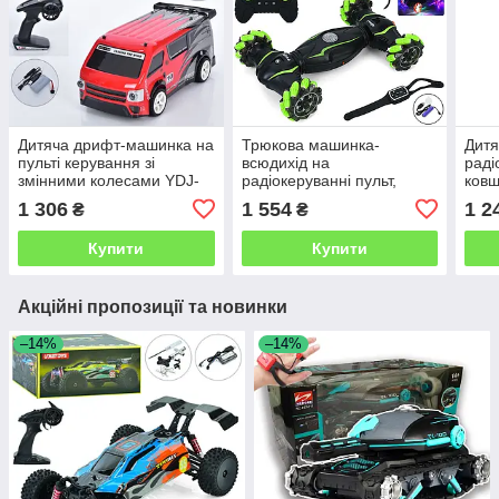
Дитяча дрифт-машинка на
Трюкова машинка-
Дитя
пульті керування зі
всюдихід на
раді
змінними колесами YDJ-
радіокеруванні пульт,
ков
D835-YW
браслет керування
1 306
1 554
1 2
₴
₴
Купити
Купити
Акційні пропозиції та новинки
–14%
–14%