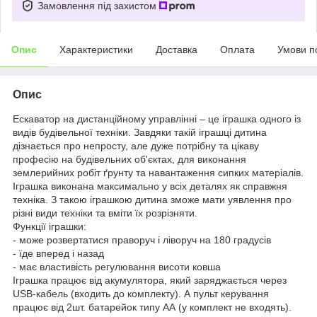
Замовлення під захистом
Опис
Характеристики
Доставка
Оплата
Умови п
Опис
Ескаватор на дистанційному управлінні – це іграшка одного із
видів будівельної техніки. Завдяки такій іграшці дитина
дізнається про непросту, але дуже потрібну та цікаву
професію на будівельних об'єктах, для виконання
землерийних робіт ґрунту та навантаження сипких матеріалів.
Іграшка виконана максимально у всіх деталях як справжня
техніка. З такою іграшкою дитина зможе мати уявлення про
різні види техніки та вміти їх розрізняти.
Функції іграшки:
- може розвертатися праворуч і ліворуч на 180 градусів
- їде вперед і назад
- має властивість регулювання висоти ковша
Іграшка працює від акумулятора, який заряджається через
USB-кабель (входить до комплекту). А пульт керування
працює від 2шт. батарейок типу АА (у комплект не входять).