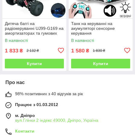
Дитяча баггі на
Танк на керуванні на
радіокеруванні UJ99-G169 на
акумуляторі сенсорне
амортизаторах та гумових
керування
колесах
В наявності
В наявності
1 833
1 580
₴
₴
2 132 ₴
1 830 ₴
Купити
Купити
Про нас
98% позитивних з 40 відгуків за рік
Працює з 01.03.2012
м. Дніпро
вул.Глінки 2 індекс 49000, Дніпро, Україна
Контакти