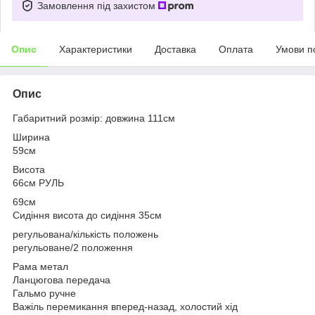
Замовлення під захистом
Опис
Характеристики
Доставка
Оплата
Умови п
Опис
Габаритний розмір: довжина 111см
Ширина
59см
Висота
66см РУЛЬ
69см
Сидіння висота до сидіння 35см
регульована/кількість положень
регульоване/2 положення
Рама метал
Ланцюгова передача
Гальмо ручне
Важіль перемикання вперед-назад, холостий хід