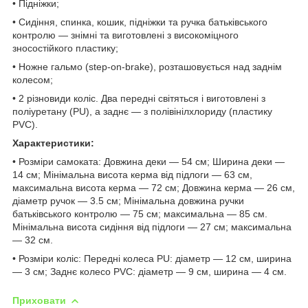
• Підніжки;
• Сидіння, спинка, кошик, підніжки та ручка батьківського
контролю — знімні та виготовлені з високоміцного
зносостійкого пластику;
• Ножне гальмо (step-on-brake), розташовується над заднім
колесом;
• 2 різновиди коліс. Два передні світяться і виготовлені з
поліуретану (PU), а заднє — з полівінілхлориду (пластику
PVC).
Характеристики:
• Розміри самоката: Довжина деки — 54 см; Ширина деки —
14 см; Мінімальна висота керма від підлоги — 63 см,
максимальна висота керма — 72 см; Довжина керма — 26 см,
діаметр ручок — 3.5 см; Мінімальна довжина ручки
батьківського контролю — 75 см; максимальна — 85 см.
Мінімальна висота сидіння від підлоги — 27 см; максимальна
— 32 см.
• Розміри коліс: Передні колеса PU: діаметр — 12 см, ширина
— 3 см; Заднє колесо PVC: діаметр — 9 см, ширина — 4 см.
Приховати