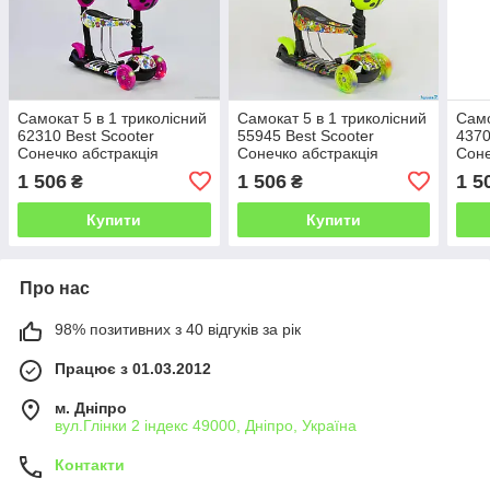
Самокат 5 в 1 триколісний
Самокат 5 в 1 триколісний
Само
62310 Best Scooter
55945 Best Scooter
4370
Сонечко абстракція
Сонечко абстракція
Соне
рожевий
салатовий
бірю
1 506
1 506
1 5
₴
₴
Купити
Купити
Про нас
98% позитивних з 40 відгуків за рік
Працює з 01.03.2012
м. Дніпро
вул.Глінки 2 індекс 49000, Дніпро, Україна
Контакти