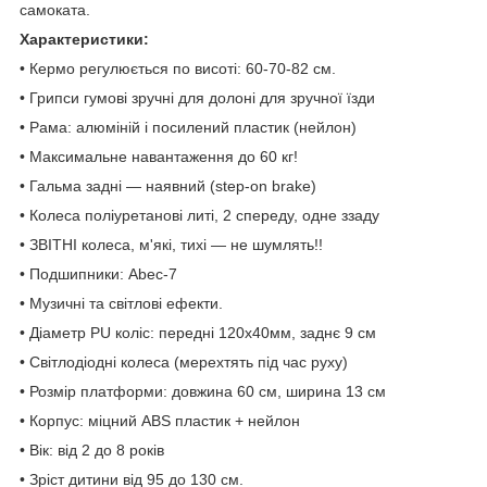
самоката.
Характеристики:
• Кермо регулюється по висоті: 60-70-82 см.
• Грипси гумові зручні для долоні для зручної їзди
• Рама: алюміній і посилений пластик (нейлон)
• Максимальне навантаження до 60 кг!
• Гальма задні — наявний (step-on brake)
• Колеса поліуретанові литі, 2 спереду, одне ззаду
• ЗВІТНІ колеса, м'які, тихі — не шумлять!!
• Подшипники: Abec-7
• Музичні та світлові ефекти.
• Діаметр PU коліс: передні 120х40мм, заднє 9 см
• Світлодіодні колеса (мерехтять під час руху)
• Розмір платформи: довжина 60 см, ширина 13 см
• Корпус: міцний ABS пластик + нейлон
• Вік: від 2 до 8 років
• Зріст дитини від 95 до 130 см.