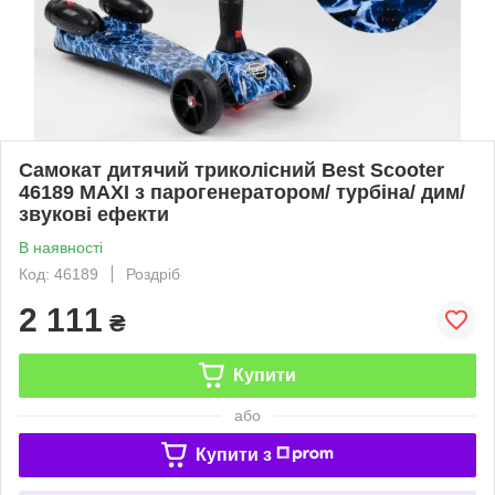
Самокат дитячий триколісний Best Scooter
46189 MAXI з парогенератором/ турбіна/ дим/
звукові ефекти
В наявності
Код: 46189
Роздріб
2 111
₴
Купити
або
Купити з