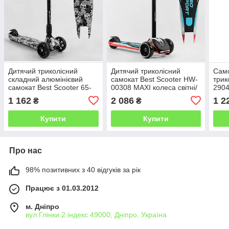
Дитячий триколісний
Дитячий триколісний
Само
складний алюмінієвий
самокат Best Scooter HW-
трик
самокат Best Scooter 65-
00308 MAXI колеса світні/
2904
878 MAXI колеса світяться
знімне алюмінієве кермо
плас
1 162
2 086
1 2
₴
₴
чорний
керм
Купити
Купити
Про нас
98% позитивних з 40 відгуків за рік
Працює з 01.03.2012
м. Дніпро
вул.Глінки 2 індекс 49000, Дніпро, Україна