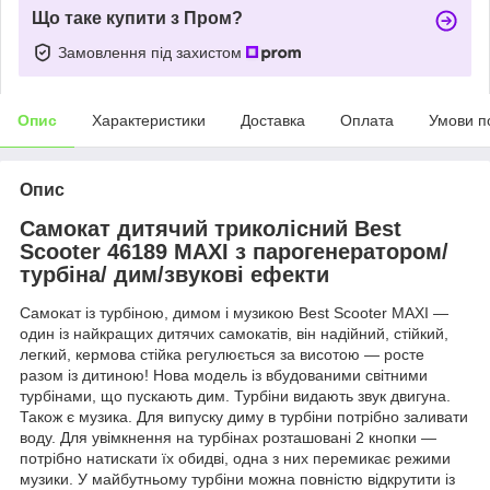
Що таке купити з Пром?
Замовлення під захистом
Опис
Характеристики
Доставка
Оплата
Умови п
Опис
Самокат дитячий триколісний Best
Scooter 46189 MAXI з парогенератором/
турбіна/ дим/звукові ефекти
Самокат із турбіною, димом і музикою Best Scooter MAXI —
один із найкращих дитячих самокатів, він надійний, стійкий,
легкий, кермова стійка регулюється за висотою — росте
разом із дитиною! Нова модель із вбудованими світними
турбінами, що пускають дим. Турбіни видають звук двигуна.
Також є музика. Для випуску диму в турбіни потрібно заливати
воду. Для увімкнення на турбінах розташовані 2 кнопки —
потрібно натискати їх обидві, одна з них перемикає режими
музики. У майбутньому турбіни можна повністю відкрутити із