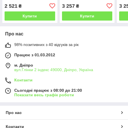
затискач керма
амортизатор / з підніжкою
амор
2 521
3 257
3 2
₴
₴
амортизатор колір синій
/ чорний
чорн
Купити
Купити
Про нас
98% позитивних з 40 відгуків за рік
Працює з 01.03.2012
м. Дніпро
вул.Глінки 2 індекс 49000, Дніпро, Україна
Контакти
Сьогодні працює з 08:00 до 21:00
Показати весь графік роботи
Про нас
Контакти