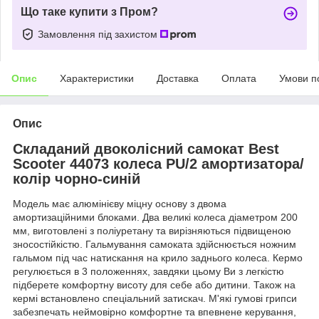
Що таке купити з Пром?
Замовлення під захистом
Опис
Характеристики
Доставка
Оплата
Умови п
Опис
Складаний двоколісний самокат Best
Scooter 44073 колеса PU/2 амортизатора/
колір чорно-синій
Модель має алюмінієву міцну основу з двома
амортизаційними блоками. Два великі колеса діаметром 200
мм, виготовлені з поліуретану та вирізняються підвищеною
зносостійкістю. Гальмування самоката здійснюється ножним
гальмом під час натискання на крило заднього колеса. Кермо
регулюється в 3 положеннях, завдяки цьому Ви з легкістю
підберете комфортну висоту для себе або дитини. Також на
кермі встановлено спеціальний затискач. М'які гумові грипси
забезпечать неймовірно комфортне та впевнене керування,