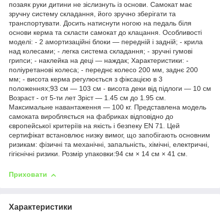
позаяк руки дитини не зіслизнуть із основи. Самокат має
зручну систему складання, його зручно зберігати та
транспортувати. Досить натиснути ногою на педаль біля
основи керма та скласти самокат до клацання. Особливості
моделі: - 2 амортизаційні блоки — передній і задній; - крила
над колесами; - легка система складання; - зручні гумові
грипси; - наклейка на деці — наждак; Характеристики: -
поліуретанові колеса; - переднє колесо 200 мм, заднє 200
мм; - висота керма регулюється з фіксацією в 3
положеннях;93 см — 103 см - висота деки від підлоги — 10 см
Возраст - от 5-ти лет Зріст — 1.45 см до 1.95 см.
Максимальне навантаження — 100 кг. Представлена модель
самоката виробляється на фабриках відповідно до
європейської критеріїв на якість і безпеку EN 71. Цей
сертифікат встановлює низку вимог, що запобігають основним
ризикам: фізичні та механічні, запальність, хімічні, електричні,
гігієнічні ризики. Розмір упаковки:94 см × 14 см × 41 см.
Приховати
Характеристики