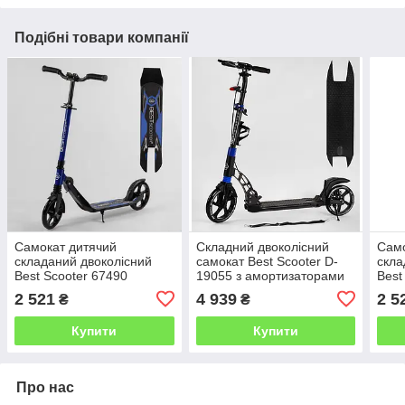
Подібні товари компанії
Самокат дитячий
Складний двоколісний
Само
складаний двоколісний
самокат Best Scooter D-
скла
Best Scooter 67490
19055 з амортизаторами
Best
затискач керма
та дисковими гальмами / є
зати
2 521
4 939
2 5
₴
₴
амортизатор колір синій
ФАРА
амор
Купити
Купити
Про нас