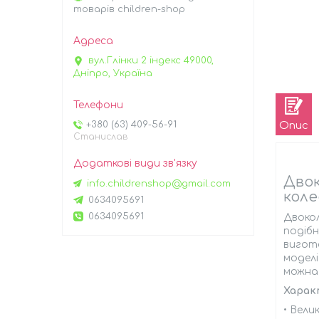
товарів children-shop
вул.Глінки 2 індекс 49000,
Дніпро, Україна
Опис
+380 (63) 409-56-91
Станислав
Двок
info.childrenshop@gmail.com
коле
0634095691
0634095691
Двокол
подібн
вигото
моделі
можна
Харак
• Вели