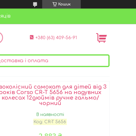
Кошик
яців
+380 (63) 409-56-91
оставка і оплата
воколісний самокат для дітей від 3
років Corso CR-T 5656 на надувних
колесах 12дюймів ручне гальмо/
чорний
В наявності
Код:
CR-T 5656
2 883 ₴