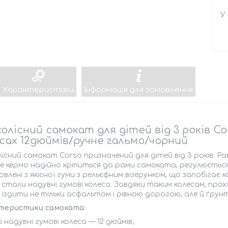
У
Характеристики
Інформація для замовлення
олісний самокат для дітей від 3 років Co
сах 12дюймів/ручне гальмо/чорний
існий самокат Corso призначений для дітей від 3 років. Р
е кермо надійно кріпиться до рами самоката, регулюється 
влені з якісної гуми з рельєфним візерунком, що запобігає 
 стали надувні гумові колеса. Завдяки таким колесам, про
 їздити не тільки асфальтом і рівною дорогою, але й ґ
теристики самоката:
кі надувні гумові колеса — 12 дюймів;