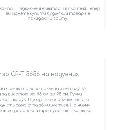
 компанії підключені електронні платежі. Тепер
ви можете купити будь-який товар не
покидаючи сайту.
rso CR-T 5656 на надувних
ама самоката виготовлена з металу. V-
за висотою від 83 см до 95 см. Ручки
ковзанню рук. Ще однією особливістю цієї
хідність самоката збільшується. На ньому
рунтовою дорогою й тротуарною плиткою.