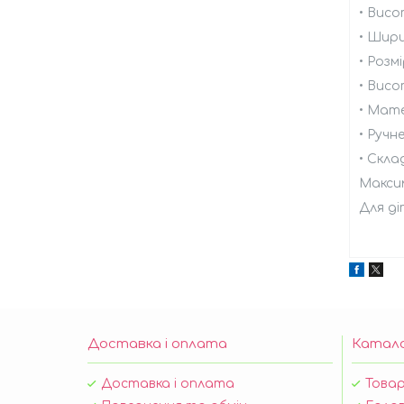
• Висо
• Шири
• Розм
• Висо
• Мат
• Ручн
• Скла
Максим
Для ді
Доставка і оплата
Катал
Доставка і оплата
Товар