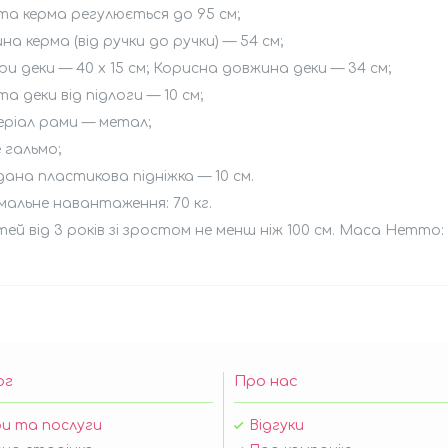
та керма регулюється до 95 см;
на керма (від ручки до ручки) — 54 см;
іри деки — 40 х 15 см; Корисна довжина деки — 34 см;
та деки від підлоги — 10 см;
еріал рами — метал;
е гальмо;
дана пластикова підніжка — 10 см.
альне навантаження: 70 кг.
тей від 3 років зі зростом не менш ніж 100 см. Маса Нетто: 
ог
Про нас
и та послуги
Відгуки