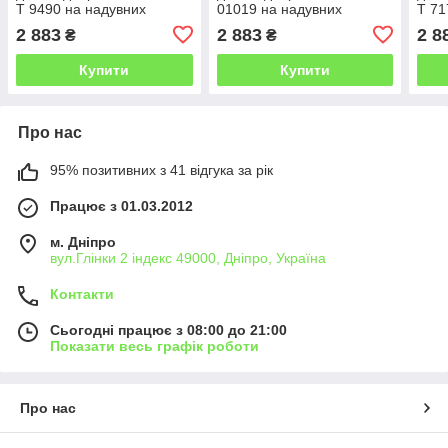
T 9490 на надувних
01019 на надувних
T 71
колесах 12дюймів/ручне
колесах 12дюймів/ручне
коле
2 883
2 883
2 8
₴
₴
гальмо/чорний
гальмо/чорний
чор
Купити
Купити
Про нас
95% позитивних з 41 відгука за рік
Працює з 01.03.2012
м. Дніпро
вул.Глінки 2 індекс 49000, Дніпро, Україна
Контакти
Сьогодні працює з 08:00 до 21:00
Показати весь графік роботи
Про нас