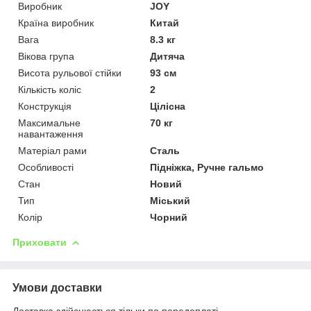
Виробник
JOY
Країна виробник
Китай
Вага
8.3 кг
Вікова група
Дитяча
Висота рульової стійки
93 см
Кількість коліс
2
Конструкція
Цілісна
Максимальне
70 кг
навантаження
Матеріал рами
Сталь
Особливості
Підніжка, Ручне гальмо
Стан
Новий
Тип
Міський
Колір
Чорний
Приховати
Умови доставки
Доставка здійснюється тільки по передоплаті.