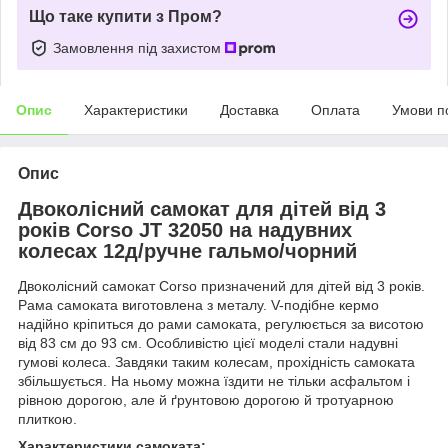
Що таке купити з Пром?
Замовлення під захистом
Опис
Характеристики
Доставка
Оплата
Умови п
Опис
Двоколісний самокат для дітей від 3
років Corso JT 32050 на надувних
колесах 12д/ручне гальмо/чорний
Двоколісний самокат Corso призначений для дітей від 3 років.
Рама самоката виготовлена з металу. V-подібне кермо
надійно кріпиться до рами самоката, регулюється за висотою
від 83 см до 93 см. Особливістю цієї моделі стали надувні
гумові колеса. Завдяки таким колесам, прохідність самоката
збільшується. На ньому можна їздити не тільки асфальтом і
рівною дорогою, але й ґрунтовою дорогою й тротуарною
плиткою.
Характеристики самоката: