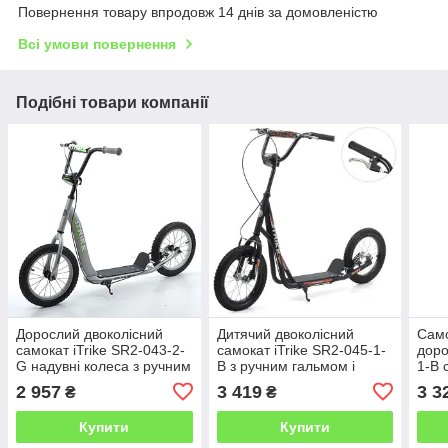
Повернення товару впродовж 14 днів за домовленістю
Всі умови повернення
Подібні товари компанії
Дорослий двоколісний
Дитячий двоколісний
Само
самокат iTrike SR2-043-2-
самокат iTrike SR2-045-1-
доро
G надувні колеса з ручним
B з ручним гальмом і
1-B 
гальмом / колір сірий
великими колесами 14
галь
2 957
3 419
3 3
₴
₴
дюймів, чорний, сталь
чор
Купити
Купити