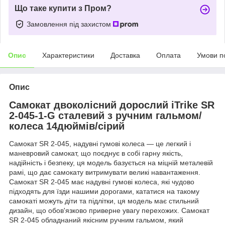
Що таке купити з Пром?
Замовлення під захистом
Опис
Характеристики
Доставка
Оплата
Умови п
Опис
Самокат двоколісний дорослий iTrike SR
2-045-1-G сталевий з ручним гальмом/
колеса 14дюймів/сірий
Самокат SR 2-045, надувні гумові колеса — це легкий і
маневровий самокат, що поєднує в собі гарну якість,
надійність і безпеку, ця модель базується на міцній металевій
рамі, що дає самокату витримувати великі навантаження.
Самокат SR 2-045 має надувні гумові колеса, які чудово
підходять для їзди нашими дорогами, кататися на такому
самокаті можуть діти та підлітки, ця модель має стильний
дизайн, що обов'язково приверне увагу перехожих. Самокат
SR 2-045 обладнаний якісним ручним гальмом, який