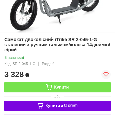
Самокат двоколісний iTrike SR 2-045-1-G
сталевий з ручним гальмом/колеса 14дюймів/
сірий
В наявності
Код: SR 2-045-1-G
Роздріб
3 328
₴
Купити
або
Купити з