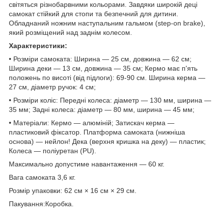
світяться різнобарвними кольорами. Завдяки широкій деці
самокат стійкий для стопи та безпечний для дитини.
Обладнаний ножним наступальним гальмом (step-on brake),
який розміщений над заднім колесом.
Характеристики:
• Розміри самоката: Ширина — 25 см, довжина — 62 см;
Ширина деки — 13 см, довжина — 35 см; Кермо має п'ять
положень по висоті (від підлоги): 69-90 см. Ширина керма —
27 см, діаметр ручок: 4 см;
• Розміри коліс: Передні колеса: діаметр — 130 мм, ширина —
35 мм; Задні колеса: діаметр — 80 мм, ширина — 45 мм;
• Матеріали: Кермо — алюміній; Затискач керма —
пластиковий фіксатор. Платформа самоката (нижніша
основа) — нейлон! Дека (верхня кришка на деку) — пластик;
Колеса — поліуретан (PU).
Максимально допустиме навантаження — 60 кг.
Вага самоката 3,6 кг.
Розмір упаковки: 62 см × 16 см × 29 см.
Пакування:Коробка.