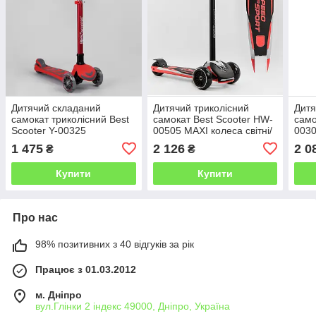
Дитячий складаний
Дитячий триколісний
Дитя
самокат триколісний Best
самокат Best Scooter HW-
само
Scooter Y-00325
00505 MAXI колеса світні/
0030
алюмінієвий/колір
знімне алюмінієве кермо
знім
1 475
2 126
2 0
₴
₴
червоний
Купити
Купити
Про нас
98% позитивних з 40 відгуків за рік
Працює з 01.03.2012
м. Дніпро
вул.Глінки 2 індекс 49000, Дніпро, Україна