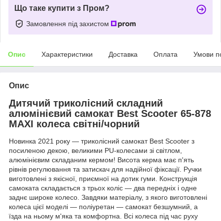
Що таке купити з Пром?
Замовлення під захистом
Опис
Характеристики
Доставка
Оплата
Умови п
Опис
Дитячий триколісний складний
алюмінієвий самокат Best Scooter 65-878
MAXI колеса світні/чорний
Новинка 2021 року — триколісний самокат Best Scooter з
посиленою декою, великими PU-колесами зі світлом,
алюмінієвим складаним кермом! Висота керма має п'ять
рівнів регулювання та затискач для надійної фіксації. Ручки
виготовлені з якісної, приємної на дотик гуми. Конструкція
самоката складається з трьох коліс — два передніх і одне
заднє широке колесо. Завдяки матеріалу, з якого виготовлені
колеса цієї моделі — поліуретан — самокат безшумний, а
їзда на ньому м'яка та комфортна. Всі колеса під час руху