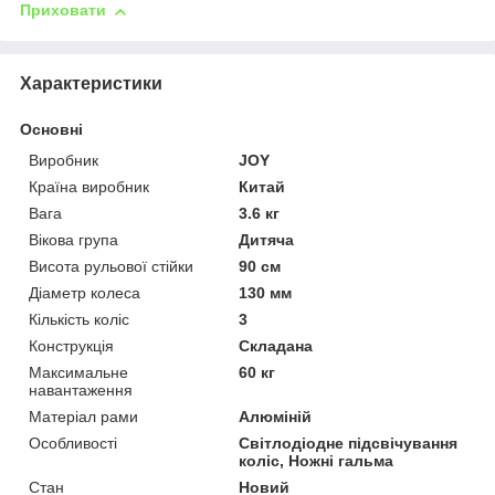
Приховати
Характеристики
Основні
Виробник
JOY
Країна виробник
Китай
Вага
3.6 кг
Вікова група
Дитяча
Висота рульової стійки
90 см
Діаметр колеса
130 мм
Кількість коліс
3
Конструкція
Складана
Максимальне
60 кг
навантаження
Матеріал рами
Алюміній
Особливості
Світлодіодне підсвічування
коліс, Ножні гальма
Стан
Новий