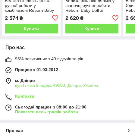
Велика вінілова лялька
Велика вінілова лялька у
Вели
ручної роботи у
шапочці ручної роботи
Єдин
комбінезоні Reborn Baby
Reborn Baby Doll зі
Rebo
Doll зі справжнім волоссям
справжнім волоссям та
спра
2 574
2 620
2 6
₴
₴
та красивими очима
гарними очима
блак
Купити
Купити
Про нас
98% позитивних з 40 відгуків за рік
Працює з 01.03.2012
м. Дніпро
вул.Глінки 2 індекс 49000, Дніпро, Україна
Контакти
Сьогодні працює з 08:00 до 21:00
Показати весь графік роботи
Про нас