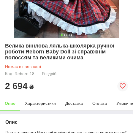
Велика вінілова лялька-школярка ручної
роботи Reborn Baby Doll зі справжнім
волоссям та великими очима
Немає в наявності
Код: Reborn 18
Роздріб
2 694
₴
Опис
Характеристики
Доставка
Оплата
Умови п
Опис
Представляємо Вам неймовірної краси вінілову ляльку ручної