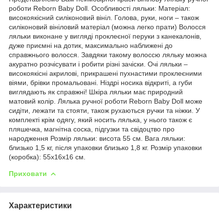
роботи Reborn Baby Doll. Особливості ляльки: Матеріал:
високоякісний силіконовий вініл. Голова, руки, ноги – також
силіконовий вініловий матеріал (можна легко прати) Волосся
ляльки виконане у вигляді проклеєної перуки з канекалонів,
дуже приємні на дотик, максимально наближені до
справжнього волосся. Завдяки такому волоссю ляльку можна
акуратно розчісувати і робити різні зачіски. Очі ляльки –
високоякісні акрилові, прикрашені пухнастими проклеєними
віями, брівки промальовані. Ніздрі носика відкриті, а губи
виглядають як справжні! Шкіра ляльки має природний
матовий колір. Лялька ручної роботи Reborn Baby Doll може
сидіти, лежати та стояти, також рухаються ручки та ніжки. У
комплекті крім одягу, який носить лялька, у нього також є
пляшечка, магнітна соска, підгузки та свідоцтво про
народження Розмір ляльки: висота 55 см. Вага ляльки:
близько 1,5 кг, після упаковки близько 1,8 кг. Розмір упаковки
(коробка): 55x16x16 см.
Приховати
Характеристики