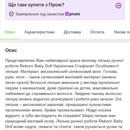
Що таке купити з Пром?
Замовлення під захистом
Опис
Характеристики
Доставка
Оплата
Умови п
Опис
Представляємо Вам неймовірної краси вінілову ляльку ручної
роботи Reborn Baby Doll Україночка Стефанія! Особливості
ляльки: Матеріал: високоякісний силіконовий вініл. Голова,
руки, ноги – також силіконовий вініловий матеріал (можна
легко прати) Волосся ляльки виконане у вигляді проклеєної
перуки з канекалонів, дуже приємні на дотик, максимально
наближені до справжнього волосся. Завдяки такому волоссю
ляльку можна акуратно розчісувати і робити різні зачіски. Очі
ляльки – високоякісні акрилові, прикрашені пухнастими
проклеєними віями, брівки промальовані. Ніздрі носика
відкриті, а губи виглядають як справжні! Шкіра ляльки має
природний матовий колір. Лялька ручної роботи Reborn Baby
Doll може сидіти, лежати та стояти, також рухаються ручки та