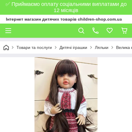
✅ Приймаємо оплату соціальними виплатами до
12 місяців
Інтернет магазин дитячих товарів children-shop.com.ua
Товари та послуги
Дитячі іграшки
Ляльки
Велика 