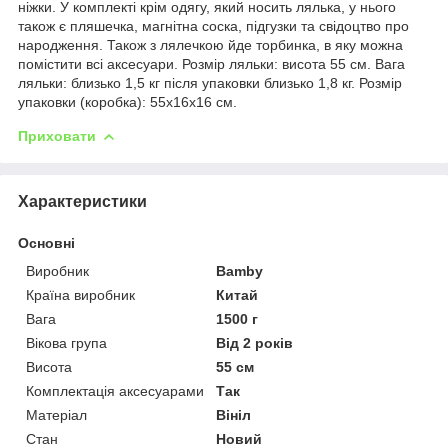
ніжки. У комплекті крім одягу, який носить лялька, у нього
також є пляшечка, магнітна соска, підгузки та свідоцтво про
народження. Також з лялечкою йде торбинка, в яку можна
помістити всі аксесуари. Розмір ляльки: висота 55 см. Вага
ляльки: близько 1,5 кг після упаковки близько 1,8 кг. Розмір
упаковки (коробка): 55x16x16 см.
Приховати
Характеристики
Основні
Виробник
Bamby
Країна виробник
Китай
Вага
1500 г
Вікова група
Від 2 років
Висота
55 см
Комплектація аксесуарами
Так
Матеріал
Вініл
Стан
Новий