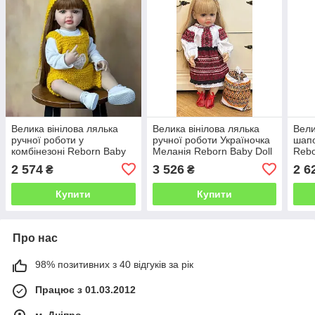
Велика вінілова лялька
Велика вінілова лялька
Вели
ручної роботи у
ручної роботи Україночка
шапо
комбінезоні Reborn Baby
Меланія Reborn Baby Doll
Rebo
Doll зі справжнім волоссям
зі справжнім волоссям
спра
2 574
3 526
2 6
₴
₴
та красивими очима
гар
Купити
Купити
Про нас
98% позитивних з 40 відгуків за рік
Працює з 01.03.2012
м. Дніпро