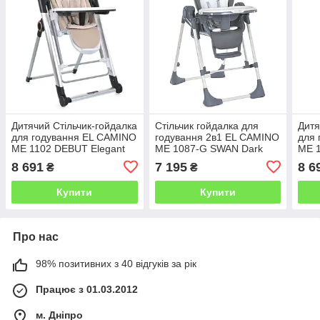
Дитячий Стільчик-гойдалка
Стільчик гойдалка для
Дитя
для годування EL CAMINO
годування 2в1 EL CAMINO
для 
ME 1102 DEBUT Elegant
ME 1087-G SWAN Dark
ME 1
Beige на управлінні з
Gray сидіння екошкіра,
Gray
8 691
7 195
8 6
₴
₴
таймером/бежевий
сірий
тайм
Купити
Купити
Про нас
98% позитивних з 40 відгуків за рік
Працює з 01.03.2012
м. Дніпро