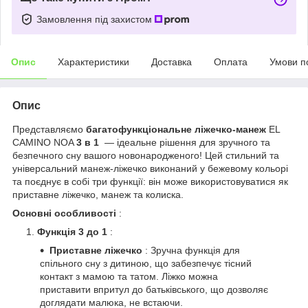
Замовлення під захистом
Опис
Характеристики
Доставка
Оплата
Умови п
Опис
Представляємо
багатофункціональне ліжечко-манеж
EL
CAMINO NOA
3 в 1
— ідеальне рішення для зручного та
безпечного сну вашого новонародженого! Цей стильний та
універсальний манеж-ліжечко виконаний у бежевому кольорі
та поєднує в собі три функції: він може використовуватися як
приставне ліжечко, манеж та колиска.
Основні особливості
:
Функція 3 до 1
:
Приставне ліжечко
: Зручна функція для
спільного сну з дитиною, що забезпечує тісний
контакт з мамою та татом. Ліжко можна
приставити впритул до батьківського, що дозволяє
доглядати малюка, не встаючи.