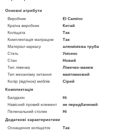
Основні атрибути
Виробник
El Camino
Країна виробник
Китай
Коліщата
Так
Комплектація матрацом
Так
Матеріал каркасу
алюмінієва труба
Стать
Унісекс
Стан
Новий
Тип ліжечка
Ліжечко-манеж
Тип механізму хитання
маятниковий
Колір (відтінок) меблів
Сірий
Комплектація
Балдахін
Ні
Навісний ігровий елемент
не передбачений
Пеленальний столик
Ні
Додаткові характеристики
Оснащення коліщаток
Так