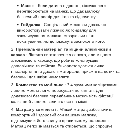
Манеж
: Коли дитина підросте, ліжечко легко
перетворюється на манеж, що дає малюку
безпечний простір для ігор та відпочинку.
Гойдалка
: Спеціальний механізм дозволяє
використовувати ліжечко як гойдалку для
заколисування малюка, створюючи ніжні
похитування, які допоможуть заспокоїти його.
Преміальний матеріал та міцний алюмінієвий
каркас
: Ліжечко виготовлене з легкого, але міцного
алюмінієвого каркасу, що робить конструкцію
довговічною та стійкою. Використовуються лише
гіпоалергенні та дихаючі матеріали, приємні на дотик та
безпечні для шкіри немовляти.
Компактне та мобільне
: З 4 зручними коліщатками
ліжечко можна легко пересувати по кімнаті. Для
додаткової безпеки передбачена можливість фіксації
коліс, щоб ліжечко залишалося на місці.
Матрас у комплекті
: М'який матрац забезпечить
комфортний і здоровий сон вашому малюку,
підтримуючи його спину в правильному положенні.
Матрац легко знімається та стирається, що спрощує