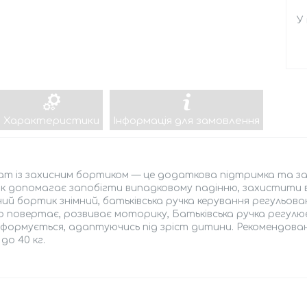
У
Характеристики
Інформація для замовлення
т із захисним бортиком — це додаткова підтримка та зах
 допомагає запобігти випадковому падінню, захистити ві
ий бортик знімний, батьківська ручка керування регульов
 повертає, розвиває моторику, Батьківська ручка регулю
ормується, адаптуючись під зріст дитини. Рекомендований д
до 40 кг.