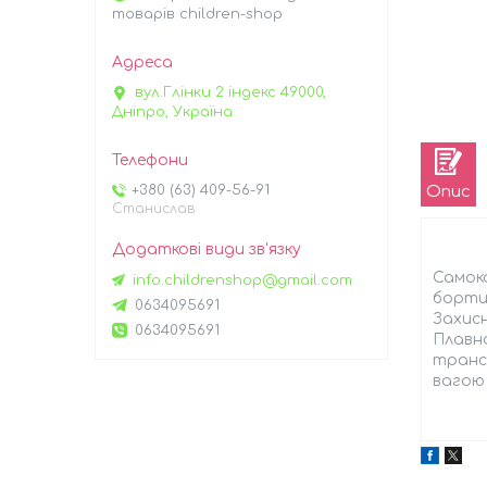
товарів children-shop
вул.Глінки 2 індекс 49000,
Дніпро, Україна
Опис
+380 (63) 409-56-91
Станислав
Самока
info.childrenshop@gmail.com
бортик
0634095691
Захисн
0634095691
Плавно
трансф
вагою 