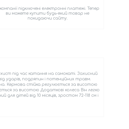
 компанії підключені електронні платежі. Тепер
ви можете купити будь-який товар не
покидаючи сайту.
ист під час катання на самокаті. Захисний
д ударів, подряпин і потенційних травм.
ана. Кермова стійка регулюється за висотою
ється за висотою Додаткові колеса Він легко
ля дітей від 10 місяців, зростом 72-118 см і