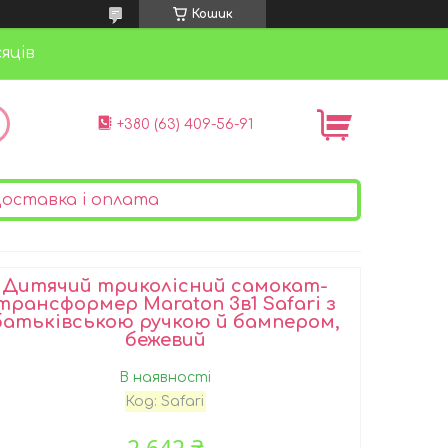
Кошик
яців
+380 (63) 409-56-91
оставка і оплата
Дитячий триколісний самокат-
трансформер Maraton 3в1 Safari з
батьківською ручкою й бампером,
бежевий
В наявності
Код:
Safari
2 642 ₴