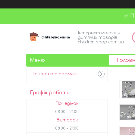
✅ П
Інтернет магазин
дитячих товарів
children-shop.com.ua
Голов
Товари та послуги
Графік роботи
Понеділок
08:00
21:00
Вівторок
08:00
21:00