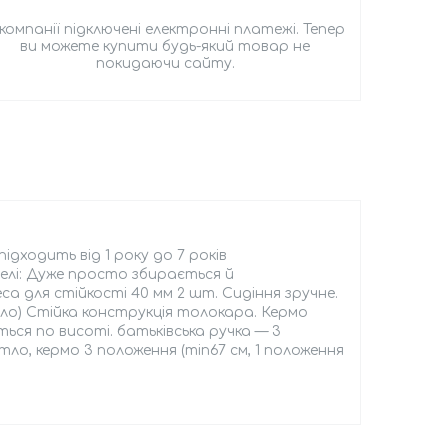
 компанії підключені електронні платежі. Тепер
ви можете купити будь-який товар не
покидаючи сайту.
ходить від 1 року до 7 років
елі: Дуже просто збирається й
 для стійкості 40 мм 2 шт. Сидіння зручне.
тло) Стійка конструкція толокара. Кермо
ься по висоті. батьківська ручка — 3
ітло, кермо 3 положення (min67 см, 1 положення