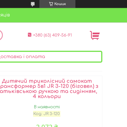
Кошик
яців
+380 (63) 409-56-91
оставка і оплата
Дитячий триколісний самокат
рансформер 5в1 JR 3-120 (біговел) з
атьківською ручкою та сидінням,
4 кольори
В наявності
Код:
JR 3-120
2 072 ₴