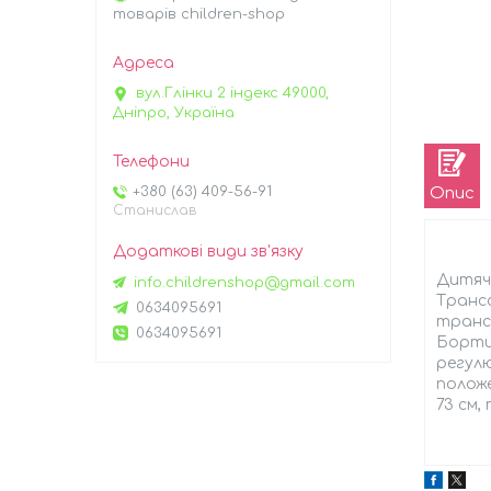
товарів children-shop
вул.Глінки 2 індекс 49000,
Дніпро, Україна
Опис
+380 (63) 409-56-91
Станислав
Дитячи
info.childrenshop@gmail.com
Трансф
0634095691
трансф
0634095691
Бортик
регулю
положе
73 см,