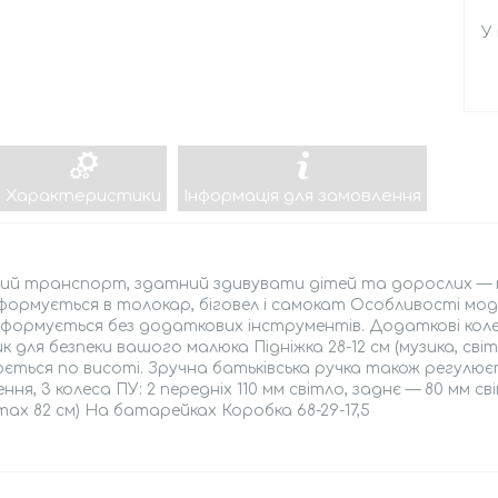
У
Характеристики
Інформація для замовлення
й транспорт, здатний здивувати дітей та дорослих — під
ормується в толокар, біговел і самокат Особливості мод
ормується без додаткових інструментів. Додаткові колеса
 для безпеки вашого малюка Підніжка 28-12 см (музика, сві
ється по висоті. Зручна батьківська ручка також регулюєт
ння, 3 колеса ПУ: 2 передніх 110 мм світло, заднє — 80 мм св
 max 82 см) На батарейках Коробка 68-29-17,5