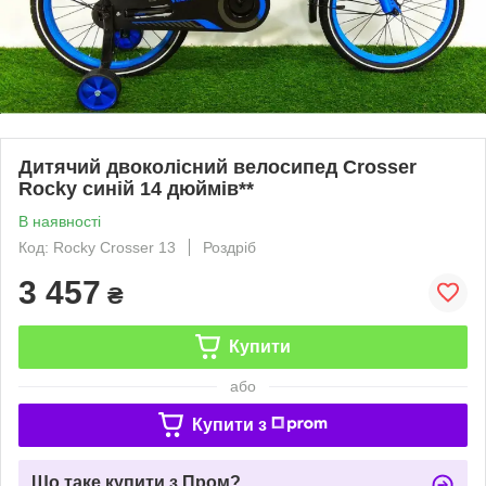
Дитячий двоколісний велосипед Crosser
Rocky синій 14 дюймів**
В наявності
Код: Rocky Crosser 13
Роздріб
3 457
₴
Купити
або
Купити з
Що таке купити з Пром?