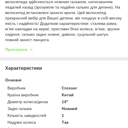
велосипеда здійснюється ножним гальмом, натисканням
педалей назад (зрозуміле та надійне гальмо для дитини). На
велосипед встановлені захисні крила. Цей велосипед
прекрасний вибір для Вашої дитини, він поєднує в собі високу
якість і надійність! Додаткові характеристики: сталева рама;
м'які накладки на кермі; приставні бічні колеса; м'яке, зручне
сидіння; гальмо заднє ножне; дзвінок; суцільний шатун;
повний захист ланцюга.
Приховати
Характеристики
Основні
Виробник
Crosser
Країна виробник
Китай
Діаметр колеса/диска
14"
Задні гальма
Ножний
Кількість швидкостей
1
Надувні колеса
Так