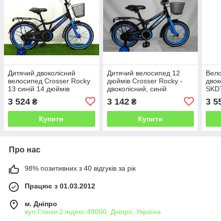
Дитячий двоколісний
Дитячий велосипед 12
Вело
велосипед Crosser Rocky
дюймів Crosser Rocky -
двок
13 синій 14 дюймів
двоколісний, синій
SKD7
Prof
3 524
3 142
3 5
₴
₴
Купити
Купити
Про нас
98% позитивних з 40 відгуків за рік
Працює з 01.03.2012
м. Дніпро
вул.Глінки 2 індекс 49000, Дніпро, Україна