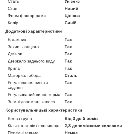
Стать
Унісекс
Стан
Новий
Форм фактор рами
Цілісна
Колір
Синій
Додаткові характеристики
Багажник
Так
Захист ланцюга
Так
Дзвінок
Так
Дзеркало заднього виду
Так
Крила
Так
Материал обода
Сталь
Регулювання висоти
Так
сидіння
Регульований винос керма
Так
Знімні допоміжні колеса
Так
Користувальницькі характеристики
Вікова група
Від 3 до 5 років
Кількість коліс велосипеда
2,З допоміжними колесами
Передні гальма
Немає