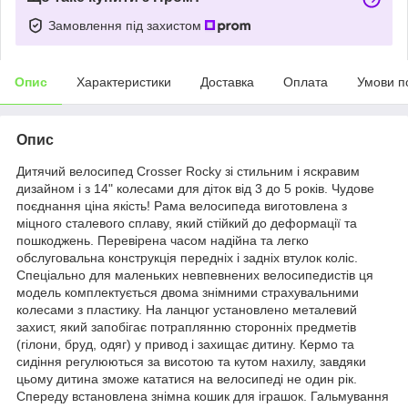
Замовлення під захистом
Опис
Характеристики
Доставка
Оплата
Умови п
Опис
Дитячий велосипед Crosser Rocky зі стильним і яскравим
дизайном і з 14" колесами для діток від 3 до 5 років. Чудове
поєднання ціна якість! Рама велосипеда виготовлена з
міцного сталевого сплаву, який стійкий до деформації та
пошкоджень. Перевірена часом надійна та легко
обслуговальна конструкція передніх і задніх втулок коліс.
Спеціально для маленьких невпевнених велосипедистів ця
модель комплектується двома знімними страхувальними
колесами з пластику. На ланцюг установлено металевий
захист, який запобігає потраплянню сторонніх предметів
(гілони, бруд, одяг) у привод і захищає дитину. Кермо та
сидіння регулюються за висотою та кутом нахилу, завдяки
цьому дитина зможе кататися на велосипеді не один рік.
Спереду встановлена знімна кошик для іграшок. Гальмування