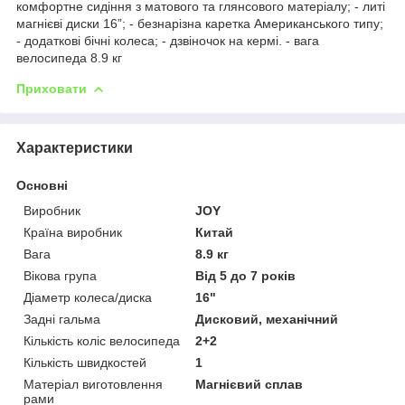
комфортне сидіння з матового та глянсового матеріалу; - литі
магнієві диски 16”; - безнарізна каретка Американського типу;
- додаткові бічні колеса; - дзвіночок на кермі. - вага
велосипеда 8.9 кг
Приховати
Характеристики
Основні
Виробник
JOY
Країна виробник
Китай
Вага
8.9 кг
Вікова група
Від 5 до 7 років
Діаметр колеса/диска
16"
Задні гальма
Дисковий, механічний
Кількість коліс велосипеда
2+2
Кількість швидкостей
1
Матеріал виготовлення
Магнієвий сплав
рами