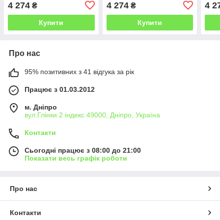
з доповненим.колесами/
з доповненим.колісами/
з до
4 274
4 274
4 2
₴
₴
дискові гальма/синій
дискові гальма/для
диск
дівчинки
дівч
Купити
Купити
Про нас
95% позитивних з 41 відгука за рік
Працює з 01.03.2012
м. Дніпро
вул.Глінки 2 індекс 49000, Дніпро, Україна
Контакти
Сьогодні працює з 08:00 до 21:00
Показати весь графік роботи
Про нас
Контакти