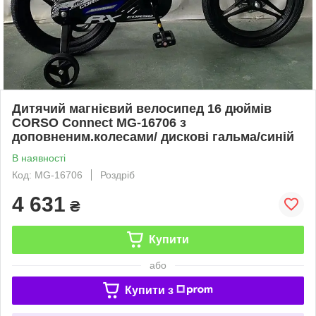
Дитячий магнієвий велосипед 16 дюймів
CORSO Connect MG-16706 з
доповненим.колесами/ дискові гальма/синій
В наявності
Код: MG-16706
Роздріб
4 631
₴
Купити
або
Купити з