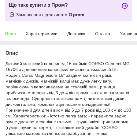
Що таке купити з Пром?
Замовлення під захистом
Опис
Характеристики
Доставка
Оплата
Умови п
Опис
Дитячий магнієвий велосипед 16 дюймів CORSO Connect MG-
16706 з доповненим.колесами/ дискові гальма/синій Ця
модель Corso Magnesium 16" завдяки магнієвій рамі,
магнієвих дисків, магнієвій вилці має дуже легку вагу,
порівнюючи з велосипедами на сталевій рамі, різниця
приблизно становить від 3 до 4 кілограмів залежно від моделі
велосипеда. Суперлегка магнієва рама, литі магнієві диски,
дискові гальма, комплектація якісним обладнанням!
Призначений для дітей віком від 5 до 7 років від 100 см до 130
см. Характеристики: - істотно легка вага; - переднє та заднє
ручне дискове механічне гальмо; - зручні якісні грипси керма
(гумові ручки на кермі); - ексклюзивний дизайн "CORSO"; -
унікальне матове та глянсове фарбування; - м'яке,