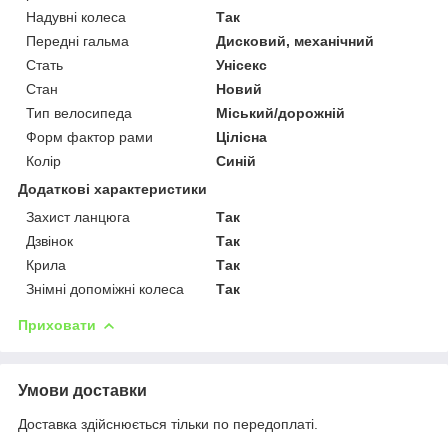
Надувні колеса
Так
Передні гальма
Дисковий, механічний
Стать
Унісекс
Стан
Новий
Тип велосипеда
Міський/дорожній
Форм фактор рами
Цілісна
Колір
Синій
Додаткові характеристики
Захист ланцюга
Так
Дзвінок
Так
Крила
Так
Знімні допоміжні колеса
Так
Приховати
Умови доставки
Доставка здійснюється тільки по передоплаті.