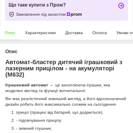
Що таке купити з Пром?
Замовлення під захистом
Опис
Характеристики
Доставка
Оплата
Умови п
Опис
Автомат-бластер дитячий іграшковий з
лазерним прицілом - на акумуляторі
(M632)
Іграшковий автомат
–
це захоплююча іграшка, яка
моделює вигляд та функції вогнепальної.
Він має реалістичний зовнішній вигляд, а його вдосконалений
дизайн робить його максимально схожим на сьогодення.
приціл (працює від батарей, що додаються);
- підсвічування прицілу;
- знімний глушник;