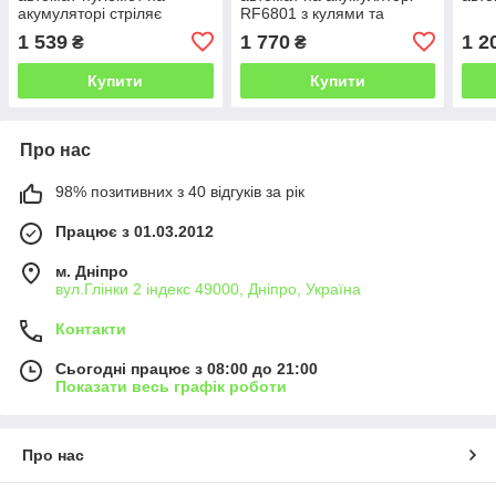
акумуляторі стріляє
RF6801 з кулями та
м'якими патронами
мішенню
1 539
1 770
1 2
₴
₴
Купити
Купити
Про нас
98% позитивних з 40 відгуків за рік
Працює з 01.03.2012
м. Дніпро
вул.Глінки 2 індекс 49000, Дніпро, Україна
Контакти
Сьогодні працює з 08:00 до 21:00
Показати весь графік роботи
Про нас