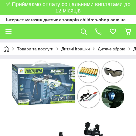
✅ Приймаємо оплату соціальними виплатами до
12 місяців
Інтернет магазин дитячих товарів children-shop.com.ua
Товари та послуги
Дитячі іграшки
Дитяче зброю
Д